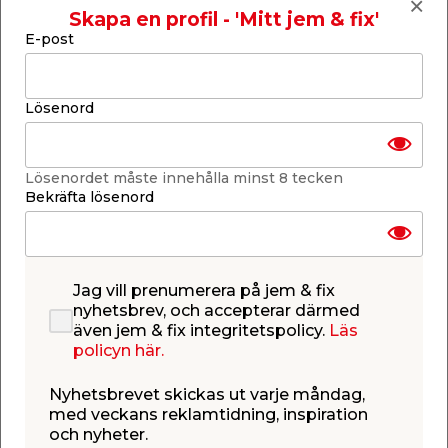
Skapa en profil - 'Mitt jem & fix'
Lägg till i inköpslistan
E-post
Lösenord
Produktbeskrivning
Kanaltak Klar 10 mm med aluprofil -
Lösenordet måste innehålla minst 8 tecken
3,0 x 4,332 m
Bekräfta lösenord
Komplett 10 mm kanaltak anpassat för skärmtak,
enkla uterum eller carportar under sommaren. I
paketet ingår 4 stycken UV-beständiga
kanalplastskivor av klar/transparent polykarbonat,
kraftiga aluminiumprofiler för extra stabilitet samt
Jag vill prenumerera på jem & fix
alla monteringstillbehör du behöver. Taksatsen är
nyhetsbrev, och accepterar därmed
enkel att montera och har rejäla gummilister för
även jem & fix integritetspolicy.
Läs
bästa möjliga täthet mellan profiler och takskivor.
policyn här.
Tack vare att skivorna är transparenta fås en hög
ljustransmission på 80%. Satsen är anpassad för
Nyhetsbrevet skickas ut varje måndag,
montering mot husfasad och det är viktigt att
med veckans reklamtidning, inspiration
tänka på att UV-skyddet alltid ska vara vänt utåt.
och nyheter.