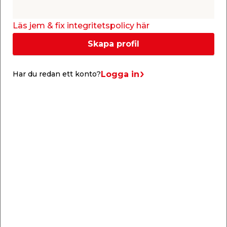
Kanaltaket mäter 3,0 m på längden och 4,332 m på
bredden, samt har en tjocklek på 10 mm. Vid behov
kan skivorna kapas till önskad längd och bredd.
Läs jem & fix integritetspolicy här
Kanaltaket kommer med 10 års garanti mot
missfärgning/gulning.
Skapa profil
Obs. detta kanaltak är en beställningsvara och
går endast att beställa online.
Logga in
Har du redan ett konto?
Vänligen observera att beställningsvaror ej
omfattas av öppet köp/ångerrätt.
Specifikationer
Kanalplastskiva 10 mm
Kulör: Klar
UV-skydd på ovansida
U-Värde: 2,5
Skivbredd: 1050 mm
C/C mått takstolar: 1070 mm
Tvärreglar: Max 900 mm
Ljustransmission: Klar 80%, Opal 50%
Aluminiumprofil/skarvprofil som skruvas i
takstol, bredd: 52 mm