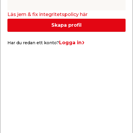
längden och 10,752 m på bredden, samt har en
tjocklek på 10 mm. Vid behov kan skivorna kapas
till önskad längd och bredd. Kanaltaket kommer
Läs jem & fix integritetspolicy här
med 10 års garanti mot missfärgning/gulning.
Skapa profil
Obs. detta kanaltak är en beställningsvara och
går endast att beställa online.
Logga in
Har du redan ett konto?
Vänligen observera att beställningsvaror ej
omfattas av öppet köp/ångerrätt.
Specifikationer
Kanalplastskiva 10 mm
Kulör: Klar
UV-skydd på ovansida
U-Värde: 2,5
Skivbredd: 1050 mm
C/C mått takstolar: 1070 mm
Tvärreglar: Max 900 mm
Ljustransmission: Klar 80%, Opal 50%
Aluminiumprofil/skarvprofil som skruvas i
takstol, bredd: 52 mm
Användningsområde: Skärmtak, enkla uterum,