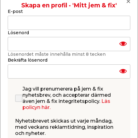
Skapa en profil - 'Mitt jem & fix'
Lägg till i inköpslistan
E-post
Lösenord
Produktbeskrivning
Kanaltak Klar 10 mm med aluprofil –
Lösenordet måste innehålla minst 8 tecken
4,0 x 10,752 m
Bekräfta lösenord
För skärmtak, enkla uterum eller carportar under
sommaren. I paketet ingår 10 stycken UV-
beständiga kanalplastskivor av klar/transparent
polykarbonat, kraftiga aluminiumprofiler för extra
Jag vill prenumerera på jem & fix
stabilitet samt alla monteringstillbehör du
nyhetsbrev, och accepterar därmed
behöver. Taksatsen är enkel att montera och har
även jem & fix integritetspolicy.
Läs
rejäla gummilister för bästa möjliga täthet mellan
policyn här.
profiler och takskivor. Tack vare att skivorna är
transparenta fås en hög ljustransmission på 80%.
Satsen är anpassad för montering mot husfasad
Nyhetsbrevet skickas ut varje måndag,
och det är viktigt att tänka på att UV-skyddet alltid
med veckans reklamtidning, inspiration
ska vara vänt utåt. Kanaltaket mäter 4,0 m på
och nyheter.