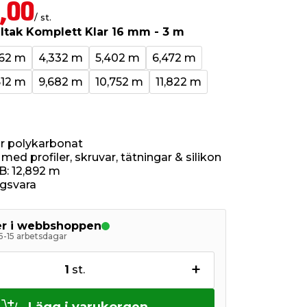
,00
/ st.
ltak Komplett Klar 16 mm - 3 m
262 m
4,332 m
5,402 m
6,472 m
612 m
9,682 m
10,752 m
11,822 m
r polykarbonat
ed profiler, skruvar, tätningar & silikon
 B: 12,892 m
ngsvara
ger i webbshoppen
 5-15 arbetsdagar
+
1
st.