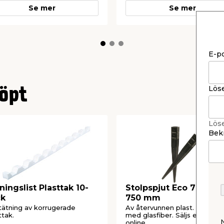
Se mer
Se mer
E-p
Lös
öpt
lbundet
 bort lös smuts
t vatten, tvätta skivor
Lös
 mjuk borste
Bekr
ed ljummet vatten räcker
, eftertorka vid behov med
ar/vattenfläckar
rapor vid rengöring
ningslist Plasttak 10-
Stolpspjut Eco 71 x 71 
l som kan skada ytan
ck
750 mm
 användas
tätning av korrugerade
Av återvunnen plast. Förstär
ttak.
med glasfiber. Säljs endast
online.