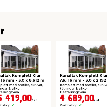
vara och går endast att
ror ej omfattas av öppet
r
%, Rök 40%
as i takstol, bredd: 52
altak Komplett Klar
Kanaltak Komplett Kla
 16 mm - 3,0 x 8,612 m
Alu 16 mm - 3,0 x 2,19
 vår till sen höst
lett med profiler, skruvar,
Komplett med profiler, skruva
ingar & silikon.
tätningar & silikon.
de
ällningsvara.
Beställningsvara.
5 419,00
4 689,00
/ st.
/ st.
bshop
Webbshop