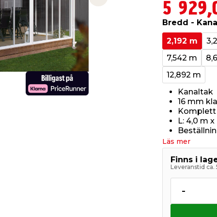
Next slide
5 929,
Bredd - Kana
2,192 m
3,
7,542 m
8,
12,892 m
Kanaltak
16 mm kla
Komplett m
L: 4,0 m x
Beställni
Läs mer
Finns i la
Leveranstid ca.
-