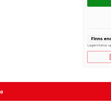
Finns en
Lagerstatus u
ng