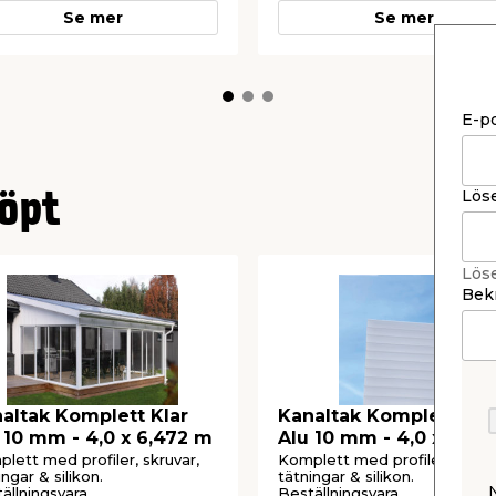
Se mer
Se mer
E-p
Lös
öpt
lbundet
 bort lös smuts
t vatten, tvätta skivor
Lös
 mjuk borste
Bekr
ed ljummet vatten räcker
, eftertorka vid behov med
ar/vattenfläckar
rapor vid rengöring
altak Komplett Klar
Kanaltak Komplett Opa
l som kan skada ytan
 10 mm - 4,0 x 6,472 m
Alu 10 mm - 4,0 x 2,192 m­
 användas
lett med profiler, skruvar,
Komplett med profiler, skruva
ingar & silikon.
tätningar & silikon.
ällningsvara.
Beställningsvara.