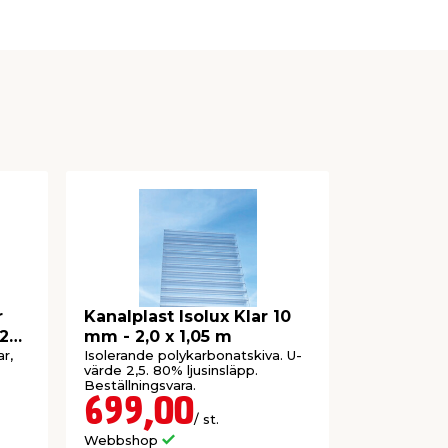
r
Kanalplast Isolux Klar 10
Kanaltak
92
mm - 2,0 x 1,05 m
Rökfärgat 1
r,
Isolerande polykarbonatskiva. U-
Komplett. Fi
värde 2,5. 80% ljusinsläpp.
dimensioner.
Beställningsvara.
699,00
5 30
/ st.
Webbshop
Webbshop