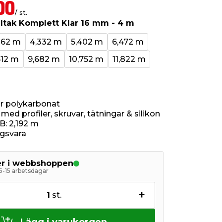
00
/ st.
ltak Komplett Klar 16 mm - 4 m
262 m
4,332 m
5,402 m
6,472 m
612 m
9,682 m
10,752 m
11,822 m
r polykarbonat
ed profiler, skruvar, tätningar & silikon
 B: 2,192 m
ngsvara
ger i webbshoppen
 5-15 arbetsdagar
+
1
st.