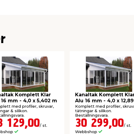
vara och går endast att
ror ej omfattas av öppet
r
%, Rök 40%
as i takstol, bredd: 52
altak Komplett Klar
Kanaltak Komplett Kla
 16 mm - 4,0 x 5,402 m
Alu 16 mm - 4,0 x 12,8
 vår till sen höst
m
lett med profiler, skruvar,
Komplett med profiler, skruva
ingar & silikon.
tätningar & silikon.
de
ällningsvara.
Beställningsvara.
3 129,00
30 299,00
/ st.
/ st.
bshop
Webbshop