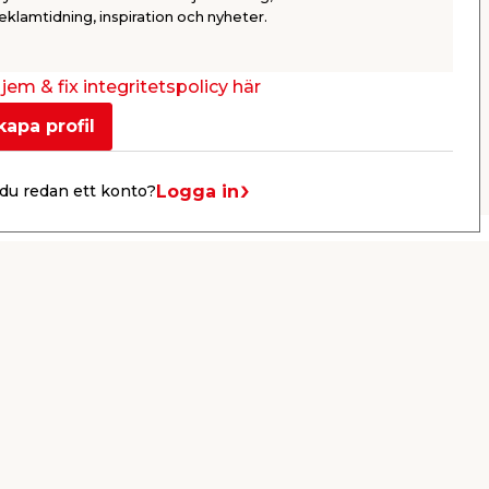
16 759,00
10 3
eklamtidning, inspiration och nyheter.
/ st.
Webbshop
Webbshop
Se mer
jem & fix integritetspolicy här
kapa profil
Nästa
Logga in
du redan ett konto?