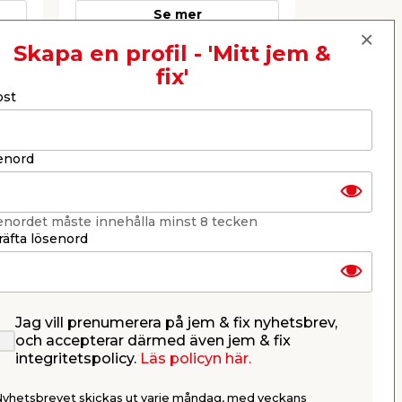
Se mer
Skapa en profil - 'Mitt jem &
fix'
Nästa
ost
enord
enordet måste innehålla minst 8 tecken
äfta lösenord
Jag vill prenumerera på jem & fix nyhetsbrev,
l
Skjutdörr 4-delad
Skjutdörr
och accepterar därmed även jem & fix
­­­
Isolerglas - 3025 x 1990
4125 x 1
integritetspolicy.
Läs policyn här.
mm
r,
Komplett. Finns i flera
Komplett. Fi
dimensioner. Beställningsvara.
dimensioner.
Nyhetsbrevet skickas ut varje måndag, med veckans