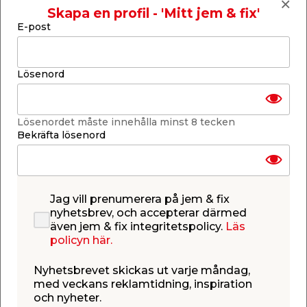
Skapa en profil - 'Mitt jem & fix'
Lägg till i inköpslistan
E-post
Lösenord
Produktbeskrivning
Kanaltak Opal 10 mm med aluprofil –
Lösenordet måste innehålla minst 8 tecken
3,0 x 7,542 m
Bekräfta lösenord
Komplett 10 mm kanaltak anpassat för skärmtak,
enkla uterum eller carportar under sommaren. I
paketet ingår 7 stycken UV-beständiga
kanalplastskivor av opalfärgad polykarbonat,
kraftiga aluminiumprofiler för extra stabilitet samt
Jag vill prenumerera på jem & fix
alla monteringstillbehör du behöver. Taksatsen är
nyhetsbrev, och accepterar därmed
enkel att montera och har rejäla gummilister för
även jem & fix integritetspolicy.
Läs
bästa möjliga täthet mellan profiler och takskivor.
policyn här.
Tack vare att skivorna är opalfärgade fås en
behaglig ljustransmission på 50%. Satsen är
Nyhetsbrevet skickas ut varje måndag,
anpassad för montering mot husfasad och det är
med veckans reklamtidning, inspiration
viktigt att tänka på att UV-skyddet alltid ska vara
och nyheter.