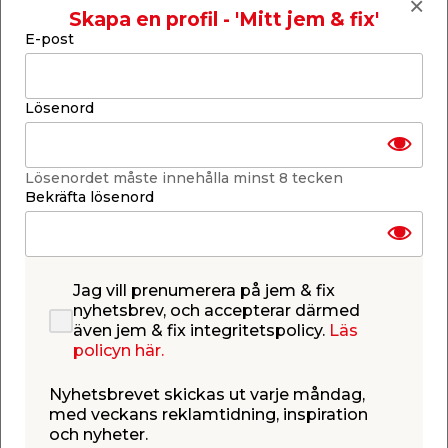
Skapa en profil - 'Mitt jem & fix'
Lägg till i inköpslistan
E-post
Lösenord
Produktbeskrivning
Kanaltak Opal 16 mm med aluprofil -
Lösenordet måste innehålla minst 8 tecken
3,0 x 5,402 m
Bekräfta lösenord
Komplett kanaltak anpassat för uterum eller
skärmtak under tidigt vår till sen höst. I paketet
ingår 5 stycken UV-beständiga kanalplastskivor av
opalfärgad polykarbonat, kraftiga
aluminiumprofiler för extra stabilitet samt alla
Jag vill prenumerera på jem & fix
monteringstillbehör du behöver. Taksatsen är
nyhetsbrev, och accepterar därmed
enkel att montera och har rejäla gummilister för
även jem & fix integritetspolicy.
Läs
bästa möjliga täthet mellan profiler och takskivor.
policyn här.
Tack vare att skivorna är opalfärgade fås en
behaglig ljustransmission på 40%. Satsen är
Nyhetsbrevet skickas ut varje måndag,
anpassad för montering mot husfasad och det är
med veckans reklamtidning, inspiration
viktigt att tänka på att UV-skyddet alltid ska vara
och nyheter.