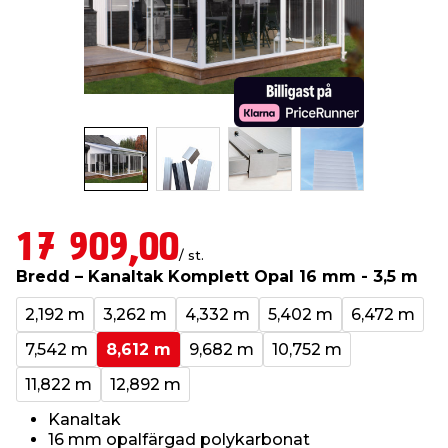
t & Värme
us & Förråd
öring
skläder & Skyddsutrustning
lation
 & Klinker
 & Säkerhet
öbler
er & Tapetverktyg
ing, Rep & Snöre
p
r & Fönster
edjursbekämpning
um
rsalspray & Multispray
ggningsmaskiner
lation
t & Nät
yckstvätt & Tryckluft
17 909,00
/ st.
Bredd – Kanaltak Komplett Opal 16 mm - 3,5 m
tning
2,192 m
3,262 m
4,332 m
5,402 m
6,472 m
7,542 m
8,612 m
9,682 m
10,752 m
11,822 m
12,892 m
or & Flaggstänger
Kanaltak
16 mm opalfärgad polykarbonat