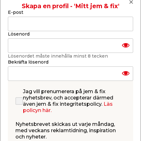
Skapa en profil - 'Mitt jem & fix'
Lägg till i inköpslistan
E-post
Lösenord
Produktbeskrivning
Kanaltak Opal 16 mm med aluprofil -
Lösenordet måste innehålla minst 8 tecken
3,5 x 8,612 m
Bekräfta lösenord
Komplett kanaltak anpassat för uterum eller
skärmtak under tidigt vår till sen höst. I paketet
ingår 8 stycken UV-beständiga kanalplastskivor av
opalfärgad polykarbonat, kraftiga
aluminiumprofiler för extra stabilitet samt alla
Jag vill prenumerera på jem & fix
monteringstillbehör du behöver. Taksatsen är
nyhetsbrev, och accepterar därmed
enkel att montera och har rejäla gummilister för
även jem & fix integritetspolicy.
Läs
bästa möjliga täthet mellan profiler och takskivor.
policyn här.
Tack vare att skivorna är opalfärgade fås en
behaglig ljustransmission på 40%. Satsen är
Nyhetsbrevet skickas ut varje måndag,
anpassad för montering mot husfasad och det är
med veckans reklamtidning, inspiration
viktigt att tänka på att UV-skyddet alltid ska vara
och nyheter.