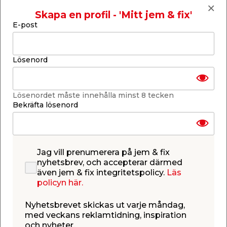
Lägg till i inköpslistan
Skapa en profil - 'Mitt jem & fix'
E-post
Produktbeskrivning
Lösenord
​​​​​​Kanaltak Opal 10 mm med vit aluprofil
– 3,0 x 4,332 m
Lösenordet måste innehålla minst 8 tecken
Bekräfta lösenord
Komplett 10 mm kanaltak anpassat för skärmtak,
enkla uterum eller carportar under sommaren. I
paketet ingår 4 stycken UV-beständiga
kanalplastskivor av opalfärgad polykarbonat,
kraftiga aluminiumprofiler i vitt för extra stabilitet,
Jag vill prenumerera på jem & fix
samt alla monteringstillbehör du behöver.
nyhetsbrev, och accepterar därmed
Taksatsen är enkel att montera och har rejäla
även jem & fix integritetspolicy.
Läs
gummilister för bästa möjliga täthet mellan
policyn här.
profiler och takskivor. Tack vare att skivorna är
opalfärgade fås en behaglig ljustransmission på
Nyhetsbrevet skickas ut varje måndag,
50%. Satsen är anpassad för montering mot
med veckans reklamtidning, inspiration
husfasad och det är viktigt att tänka på att UV-
och nyheter.