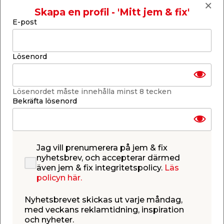
Lägg till i inköpslistan
Skapa en profil - 'Mitt jem & fix'
E-post
Produktbeskrivning
Lösenord
Kanaltak Opal 16 mm med vit aluprofil
- 3,0 x 6,472 m
Lösenordet måste innehålla minst 8 tecken
Bekräfta lösenord
Komplett kanaltak anpassat för uterum eller
skärmtak under tidigt vår till sen höst. I paketet
ingår 6 stycken UV-beständiga kanalplastskivor av
opalfärgad polykarbonat, kraftiga
aluminiumprofiler i vitt för extra stabilitet, samt alla
Jag vill prenumerera på jem & fix
monteringstillbehör du behöver. Taksatsen är
nyhetsbrev, och accepterar därmed
enkel att montera och har rejäla gummilister för
även jem & fix integritetspolicy.
Läs
bästa möjliga täthet mellan profiler och takskivor.
policyn här.
Tack vare att takskivorna är opalfärgade fås en
behaglig ljustransmission på 40%. Satsen är
Nyhetsbrevet skickas ut varje måndag,
anpassad för montering mot husfasad och det är
med veckans reklamtidning, inspiration
viktigt att tänka på att UV-skyddet alltid ska vara
och nyheter.