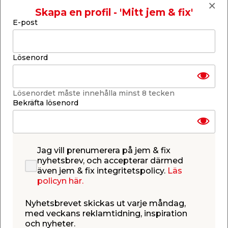
Lägg till i inköpslistan
Skapa en profil - 'Mitt jem & fix'
E-post
Produktbeskrivning
Lösenord
Kanaltak Opal 16 mm med vit aluprofil
- 3,5 x 11,822 m
Lösenordet måste innehålla minst 8 tecken
Bekräfta lösenord
Komplett kanaltak anpassat för uterum eller
skärmtak under tidigt vår till sen höst. I paketet
ingår 11 stycken UV-beständiga kanalplastskivor av
opalfärgad polykarbonat, kraftiga
aluminiumprofiler i vitt för extra stabilitet, samt alla
Jag vill prenumerera på jem & fix
monteringstillbehör du behöver. Taksatsen är
nyhetsbrev, och accepterar därmed
enkel att montera och har rejäla gummilister för
även jem & fix integritetspolicy.
Läs
bästa möjliga täthet mellan profiler och takskivor.
policyn här.
Tack vare att takskivorna är opalfärgade fås en
behaglig ljustransmission på 40%. Satsen är
Nyhetsbrevet skickas ut varje måndag,
anpassad för montering mot husfasad och det är
med veckans reklamtidning, inspiration
viktigt att tänka på att UV-skyddet alltid ska vara
och nyheter.