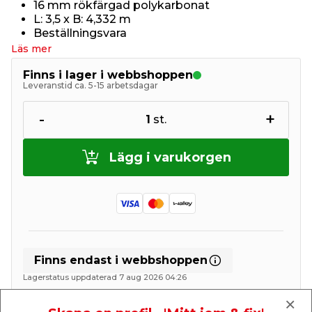
16 mm rökfärgad polykarbonat
L: 3,5 x B: 4,332 m
Beställningsvara
Läs mer
Finns i lager i webbshoppen
Leveranstid ca. 5-15 arbetsdagar
-
+
1
st.
Lägg i varukorgen
Finns endast i webbshoppen
Lagerstatus uppdaterad 7 aug 2026 04:26
Lägg till i inköpslistan