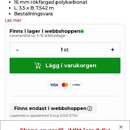
16 mm rökfärgad polykarbonat
L: 3,5 x B: 7,542 m
Beställningsvara
Läs mer
Finns i lager i webbshoppen
Leveranstid ca. 5-15 arbetsdagar
-
+
1
st.
Lägg i varukorgen
Finns endast i webbshoppen
Lagerstatus uppdaterad 8 aug 2026 07:00
Lägg till i inköpslistan