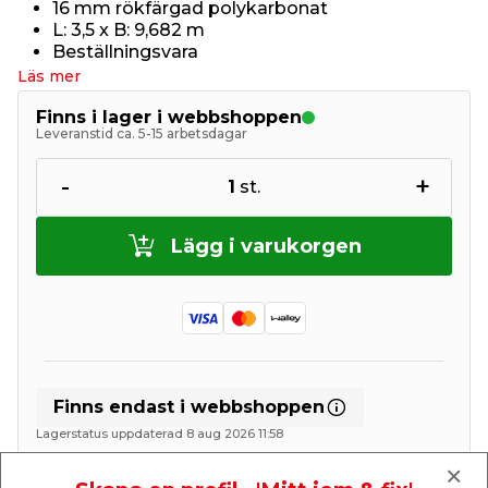
16 mm rökfärgad polykarbonat
L: 3,5 x B: 9,682 m
Beställningsvara
Läs mer
Finns i lager i webbshoppen
Leveranstid ca. 5-15 arbetsdagar
-
+
1
st.
Lägg i varukorgen
Finns endast i webbshoppen
Lagerstatus uppdaterad 8 aug 2026 11:58
Lägg till i inköpslistan