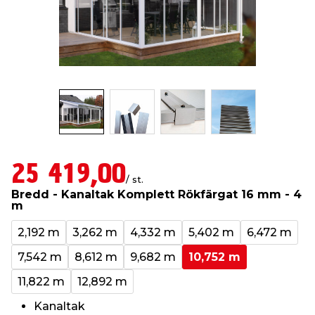
t & Värme
öbler
öring
skläder & Skyddsutrustning
lation
 & Klinker
 & Säkerhet
um
er & Tapetverktyg
ing, Rep & Snöre
p
r & Fönster
edjursbekämpning
t & Nät
rsalspray & Multispray
ggningsmaskiner
lation
yckstvätt & Tryckluft
25 419,00
/ st.
Bredd - Kanaltak Komplett Rökfärgat 16 mm - 4
m
tning
2,192 m
3,262 m
4,332 m
5,402 m
6,472 m
or & Flaggstänger
7,542 m
8,612 m
9,682 m
10,752 m
11,822 m
12,892 m
Kanaltak