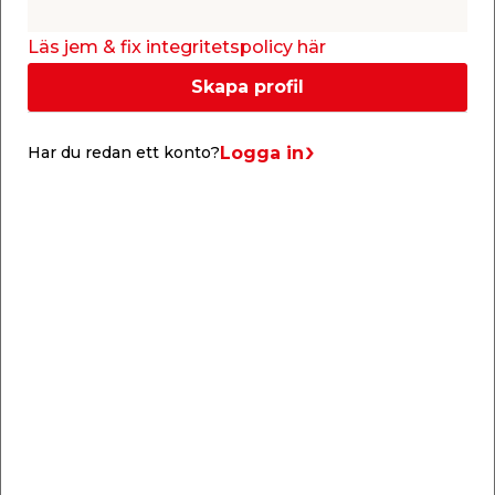
mm. Vid behov kan skivorna kapas till önskad
längd och bredd. Kanaltaket kommer med 10 års
Läs jem & fix integritetspolicy här
garanti mot missfärgning/gulning.
Skapa profil
Obs. detta kanaltak är en beställningsvara och
går endast att beställa online.
Logga in
Har du redan ett konto?
Vänligen observera att beställningsvaror ej
omfattas av öppet köp/ångerrätt.
Specifikationer
Kanalplastskiva 16 mm
Kulör: Rökfärgad
UV-skydd på ovansida
U-Värde: 1,95
Skivbredd: 1050 mm
C/C mått takstolar: 1070 mm
Tvärreglar: Max 2200 mm
Ljustransmission: Klar 65%, Opal 40%, Rök 40%
Aluminiumprofil/skarvprofil som skruvas i
takstol, bredd: 52 mm
Användningsområde: Uterum från tidig vår till
sen höst