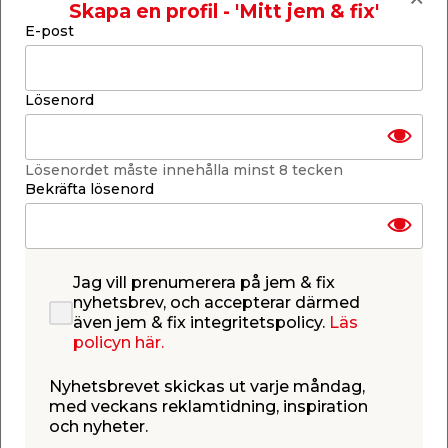
Skapa en profil - 'Mitt jem & fix'
E-post
Produktbeskrivning
Lösenord
Kanaltak Rökfärgat 16 mm – 4,0 x
10,752 m
Lösenordet måste innehålla minst 8 tecken
Komplett kanaltak anpassat för uterum eller
Bekräfta lösenord
skärmtak under tidigt vår till sen höst. I paketet
ingår 10 stycken UV-beständiga kanalplastskivor
av rökfärgad polykarbonat, kraftiga
aluminiumprofiler för extra stabilitet samt alla
monteringstillbehör du behöver. Taksatsen är
Jag vill prenumerera på jem & fix
enkel att montera och har rejäla gummilister för
nyhetsbrev, och accepterar därmed
bästa möjliga täthet mellan profiler och takskivor.
även jem & fix integritetspolicy.
Läs
Tack vare att skivorna är rökfärgade fås en
policyn här.
behaglig ljustransmission på 40%. Satsen är
anpassad för montering mot husfasad och det är
Nyhetsbrevet skickas ut varje måndag,
viktigt att tänka på att UV-skyddet alltid ska vara
med veckans reklamtidning, inspiration
vänt utåt. Kanaltaket mäter 4,0 m på längden och
och nyheter.
10,752 m på bredden, samt har en tjocklek på 16