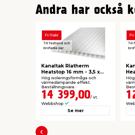
Andra har också k
Fri frakt
Fri
Till fastland och
Till
brofasta öar
brof
Kanaltak Riatherm
Kan
Heatstop 16 mm - 3,5 x
Hea
5,025 m
x 5
Hög isoleringsförmåga och
Hög 
värmedämpande effekt.
vär
Beställningsvara.
Best
14 399,00
1
/ st.
Webbshop
Web
Se mer