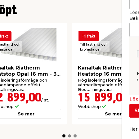
öpt
Lös
Bekr
 frakt
Fri frakt
 fastland och
Till fastland och
asta öar
brofasta öar
altak Riatherm
Kanaltak Riatherm
tstop Opal 16 mm - 3,0
Heatstop 16 mm - 5,0 x
r
,025 m
4,020 m
isoleringsförmåga och
Hög isoleringsförmåga och
medämpande effekt.
värmedämpande effekt.
ällningsvara.
Beställningsvara.
2 899,00
15 899,00
Läs 
/ st.
/ st.
bshop
Webbshop
S
Se mer
Se mer
Har 