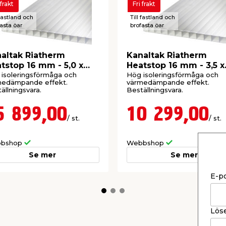
 frakt
Fri frakt
 fastland och
Till fastland och
asta öar
brofasta öar
altak Riatherm
Kanaltak Riatherm
tstop 16 mm - 5,0 x
Heatstop 16 mm - 3,5 x
20 m
3,015 m
isoleringsförmåga och
Hög isoleringsförmåga och
medämpande effekt.
värmedämpande effekt.
ällningsvara.
Beställningsvara.
5 899,00
10 299,00
/ st.
/ st.
tt montera.
dspelet ovan. Du kan även
bshop
Webbshop
er.
Se mer
Se mer
E-p
Lös