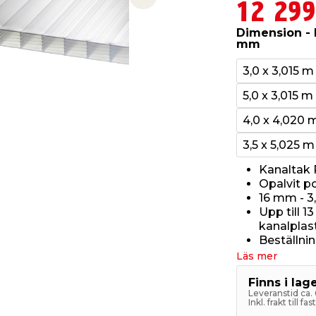
Next slide
12 299
Dimension - 
mm
3,0 x 3,015 m
5,0 x 3,015 m
4,0 x 4,020 
3,5 x 5,025 m
Kanaltak
Opalvit p
16 mm - 3
Upp till 1
kanalplas
Beställni
Läs mer
Finns i la
Leveranstid ca.
Inkl. frakt till f