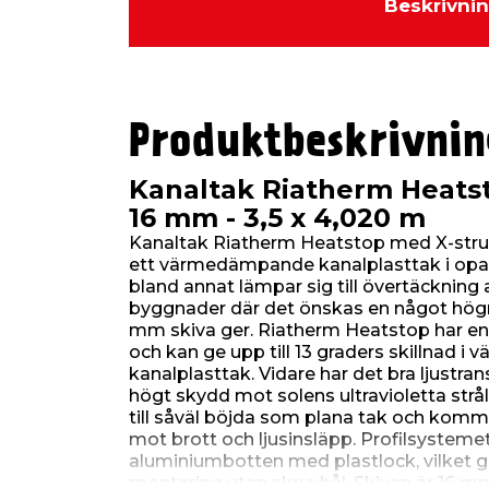
Beskrivni
Produktbeskrivnin
Kanaltak Riatherm Heats
16 mm - 3,5 x 4,020 m
Kanaltak Riatherm Heatstop med X-stru
ett värmedämpande kanalplasttak i opal
bland annat lämpar sig till övertäckning 
byggnader där det önskas en något högre
mm skiva ger. Riatherm Heatstop har en
och kan ge upp till 13 graders skillnad i 
kanalplasttak. Vidare har det bra ljustra
högt skydd mot solens ultravioletta strå
till såväl böjda som plana tak och komme
mot brott och ljusinsläpp. Profilsysteme
aluminiumbotten med plastlock, vilket g
montering utan skruvhål. Skivan är 16 mm