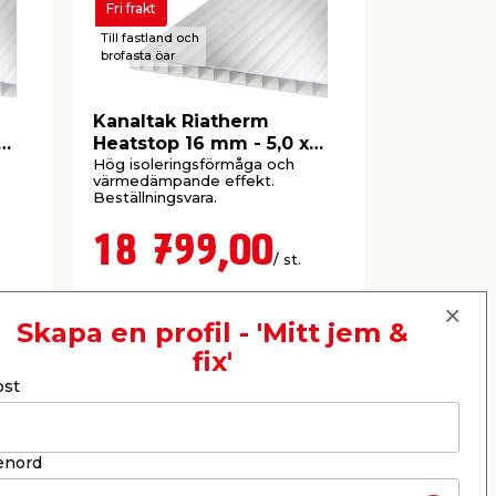
Fri frakt
Till fastland och
brofasta öar
Kanaltak Riatherm
Kanaltak 
Heatstop 16 mm - 5,0 x
Alu 10 mm
5,025 m
Hög isoleringsförmåga och
Komplett med
värmedämpande effekt.
tätningar & s
Beställningsvara.
Beställnings
18 799,00
3 99
/ st.
Webbshop
Webbshop
Skapa en profil - 'Mitt jem &
Se mer
fix'
ost
Nästa
enord