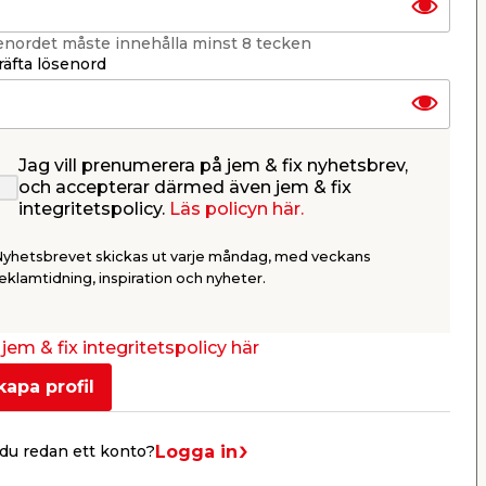
enordet måste innehålla minst 8 tecken
äfta lösenord
Fri frakt
Fri frakt
Till fastland och
Till fastland 
Jag vill prenumerera på jem & fix nyhetsbrev,
brofasta öar
brofasta öar
och accepterar därmed även jem & fix
integritetspolicy.
Läs policyn här.
Kanaltak Riatherm
Kanaltak
Nyhetsbrevet skickas ut varje måndag, med veckans
Heatstop 16 mm - 3,5 x
Heatstop 
eklamtidning, inspiration och nyheter.
3,015 m
5,025 m
Hög isoleringsförmåga och
Hög isoleri
värmedämpande effekt.
värmedämpa
Beställningsvara.
Beställnings
10 299,00
18 7
jem & fix integritetspolicy här
/ st.
Webbshop
Webbshop
kapa profil
Se mer
Logga in
du redan ett konto?