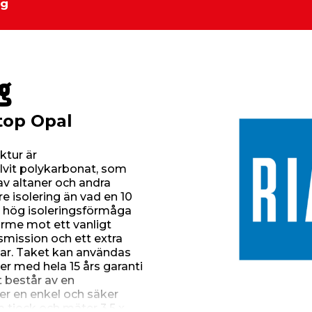
ng
g
top Opal
ktur är
vit polykarbonat, som
av altaner och andra
 isolering än vad en 10
 hög isoleringsförmåga
värme mot ett vanligt
nsmission och ett extra
lar. Taket kan användas
r med hela 15 års garanti
t består av en
er en enkel och säker
 tjock och mäter 3,5 x