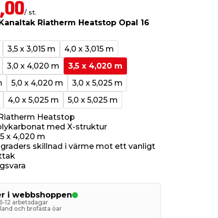
,00
/ st.
Kanaltak Riatherm Heatstop Opal 16
3,5 x 3,015 m
4,0 x 3,015 m
3,0 x 4,020 m
3,5 x 4,020 m
m
5,0 x 4,020 m
3,0 x 5,025 m
4,0 x 5,025 m
5,0 x 5,025 m
 Riatherm Heatstop
olykarbonat med X-struktur
,5 x 4,020 m
3 graders skillnad i värme mot ett vanligt
ttak
ngsvara
ger i webbshoppen
 6-12 arbetsdagar
astland och brofasta öar