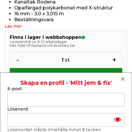
Kanaltak Rodena
Opalfärgad polykarbonat med X-struktur
16 mm - 3,0 x 3,015 m
Beställningsvara
Läs mer
Finns i lager i webbshoppen
Leveranstid ca. 6-12 arbetsdagar
Inkl. frakt till fastland och brofasta öar
-
+
1
st.
Lägg i varukorgen
Skapa en profil - 'Mitt jem & fix'
E-post
Lösenord
Finns endast i webbshoppen
Lagerstatus uppdaterad 7 aug 2026 04:26
Lösenordet måste innehålla minst 8 tecken