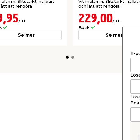
melamin. Slitstarkt, hållbart
Vit melamin. Slitstarkt, hållba
lätt att rengöra.
och lätt att rengöra.
9,95
229,00
/ st.
/ st.
ik
Butik
Se mer
Se mer
E-p
Lös
Lös
Bekr