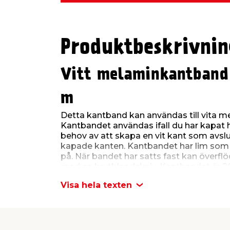
Produktbeskrivnin
Vitt melaminkantband
m
Detta kantband kan användas till vita me
Kantbandet användas ifall du har kapat hy
behov av att skapa en vit kant som avslut
kapade kanten. Kantbandet har lim som a
på. När bandet har satts fast kan överfl
med en brytblandskniv. Kantbandet är 2
Visa hela texten