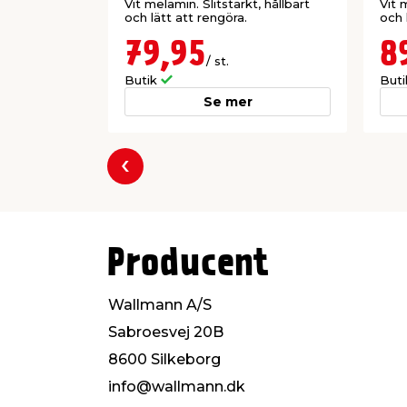
Vit melamin. Slitstarkt, hållbart
Vit 
och lätt att rengöra.
och 
79,95
8
/ st.
Butik
But
Se mer
Föregående
Producent
Wallmann A/S
Sabroesvej 20B
8600 Silkeborg
info@wallmann.dk