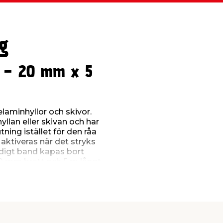
g
 - 20 mm x 5
laminhyllor och skivor.
llan eller skivan och har
ning istället för den råa
ktiveras när det stryks
ödigt band kapas bort
0 mm brett och 5 m långt