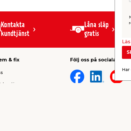
r
Kontakta
Låna släp
kundtjänst
gratis
Läs 
S
em & fix
Följ oss på sociala medi
Har 
ss
 karriär
lt
rum
Köpvillkor
ärken
Integritetspolicy