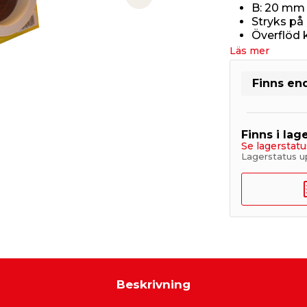
Next slide
B: 20 mm 
Stryks på
Överflöd 
Läs mer
Finns end
Finns i lage
Se lagerstatu
Lagerstatus u
Beskrivning