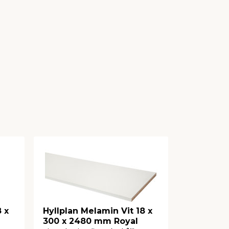
 x
Hyllplan Melamin Vit 18 x
Hyllplan 
300 x 2480 mm Royal
200 x 80