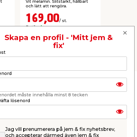
rt
Vit melamin. Slitstarkt, hållbart
Vit melamin. 
och lätt att rengöra.
och lätt att
169,00
69,9
/ st.
Butik
Butik
Se mer
Skapa en profil - 'Mitt jem &
fix'
ost
Nästa
enord
enordet måste innehålla minst 8 tecken
äfta lösenord
Jag vill prenumerera på jem & fix nyhetsbrev,
och accepterar därmed även jem & fix