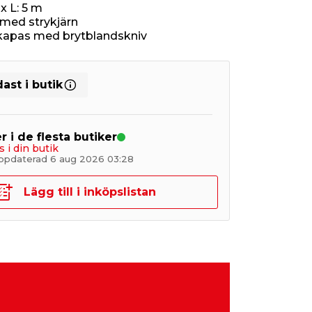
x L: 5 m
 med strykjärn
kapas med brytblandskniv
ast i butik
r i de flesta butiker
s i din butik
ppdaterad 6 aug 2026 03:28
Lägg till i inköpslistan