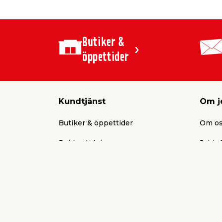
Butiker &
öppettider
Kundtjänst
Om j
Butiker & öppettider
Om o
Reklamtidning
Jobb &
Presentkort
Aktuel
Köpvillkor
Press
Frakt & leverans
Varum