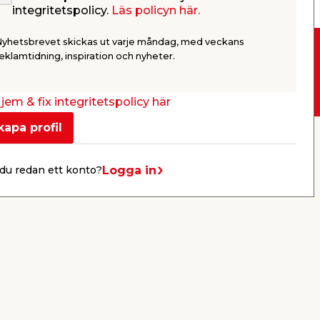
integritetspolicy.
Läs policyn här.
Nyhetsbrevet skickas ut varje måndag, med veckans
eklamtidning, inspiration och nyheter.
Drive-in
jem & fix integritetspolicy här
kapa profil
er
KB jem & fix
Per Bondessons väg 2080
Logga in
du redan ett konto?
268 31 Svalöv, Sverige
Organisationsnummer: 969706-6331
E-post: kundtjanst@jemfix.com
Telefon:
046-28 52 900
Läs mer om Trygg e-handel här.