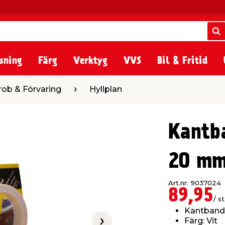
S
S
sning
Färg
Verktyg
VVS
Bil & Fritid
ing
Hyllplan
rob & Förvaring
Hyllplan
Kantb
20 mm
Art.nr: 9037024
89,95
/ st
Kantban
Färg: Vit