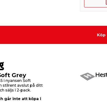
Köp 
g
Soft Grey
45 i nyansen Soft
 stilrent avslut på ditt
h säljs i 2-pack.
h går inte att köpa i