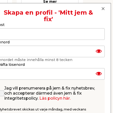
Se mer
Skapa en profil - 'Mitt jem &
fix'
Nästa
ost
enord
enordet måste innehålla minst 8 tecken
äfta lösenord
Jag vill prenumerera på jem & fix nyhetsbrev,
Kantband Trä Svart 34
och accepterar därmed även jem & fix
mm x 300 cm
integritetspolicy.
Läs policyn här.
Till laminatbänkskiva.
Nyhetsbrevet skickas ut varje måndag, med veckans