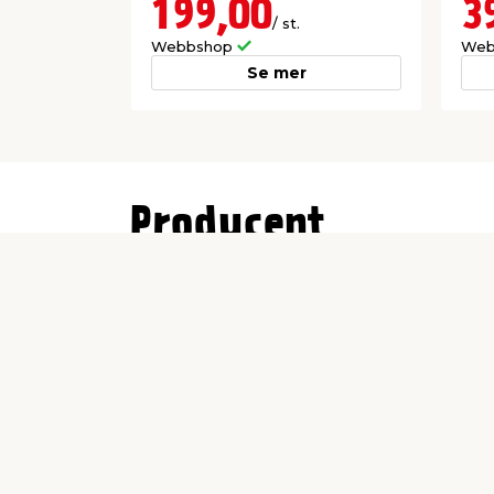
199,00
3
/ st.
Webbshop
Web
Se mer
Producent
Vastbo Products AB
Häkanssons Väg 12
333 92 Broaryd
info@vastboproducts.se
Butiker &