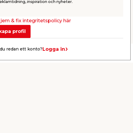
69,95
eklamtidning, inspiration och nyheter.
/ st.
Webbshop
Butik
Se mer
jem & fix integritetspolicy här
kapa profil
Logga in
du redan ett konto?