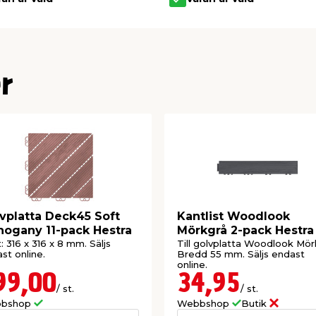
r
vplatta Deck45 Soft
Kantlist Woodlook
ogany 11-pack Hestra
Mörkgrå 2-pack Hestra
: 316 x 316 x 8 mm. Säljs
Till golvplatta Woodlook Mör
st online.
Bredd 55 mm. Säljs endast
online.
99,00
34,95
/ st.
/ st.
bshop
Webbshop
Butik