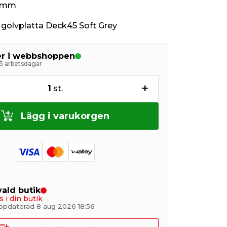
5 mm
l golvplatta Deck45 Soft Grey
ger i webbshoppen
5 arbetsdagar
+
1
st.
Lägg i varukorgen
 vald butik
s i din butik
ppdaterad 8 aug 2026 18:56