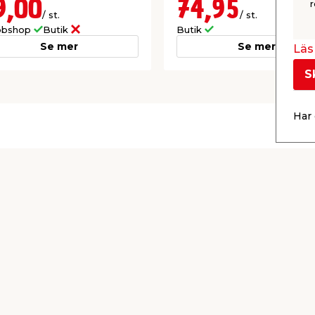
9,00
74,95
r
/ st.
/ st.
bshop
Butik
Butik
Se mer
Se mer
Läs 
S
Har 
Kontakta
Låna släp