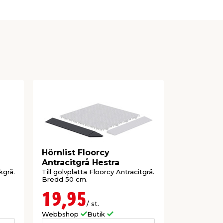
Hörnlist Floorcy
Kantlist 
Antracitgrå Hestra
Hestra
kgrå.
Till golvplatta Floorcy Antracitgrå.
Till golvplat
Bredd 50 cm.
Bredd 55 m
19,95
34,9
/ st.
Webbshop
Butik
Webbshop