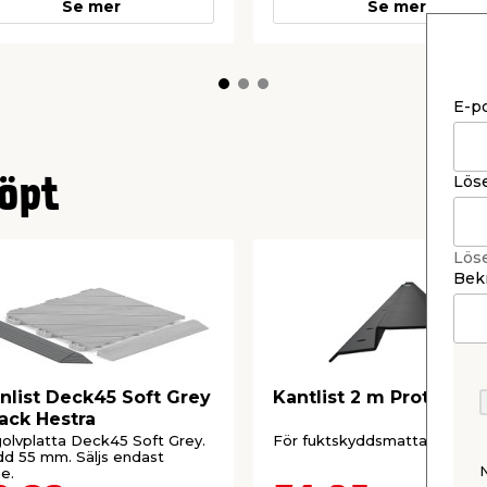
Se mer
Se mer
E-p
Lös
öpt
Lös
Bekr
nlist Deck45 Soft Grey
Kantlist 2 m Protego
ack Hestra
 golvplatta Deck45 Soft Grey.
För fuktskyddsmatta.
d 55 mm. Säljs endast
ne.