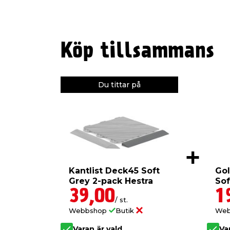
Köp tillsammans
Du tittar på
Kantlist Deck45 Soft
Gol
Grey 2-pack Hestra
Sof
Hes
39,00
1
/ st.
Webbshop
Butik
We
Varan är vald
Va