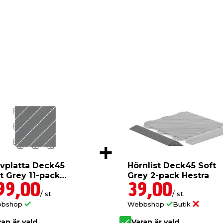
vplatta Deck45
Hörnlist Deck45 Soft
t Grey 11-pack
Grey 2-pack Hestra
tra
99,00
39,00
/ st.
/ st.
bbshop
Webbshop
Butik
ran är vald
Varan är vald