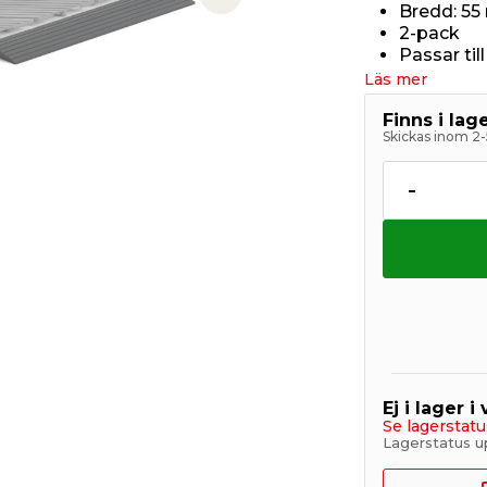
Next slide
Bredd: 5
2-pack
Passar til
Läs mer
Finns i la
Skickas inom 2-
-
Ej i lager i
Se lagerstatu
Lagerstatus u