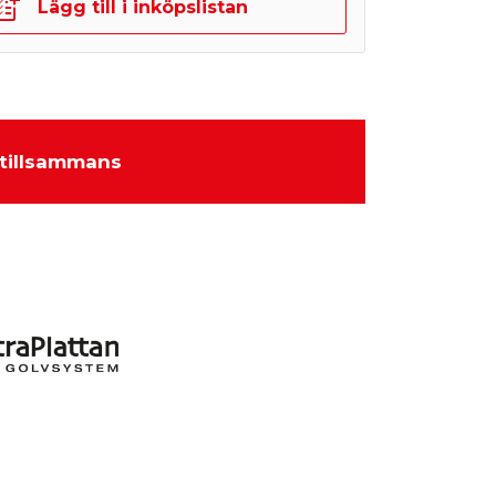
Lägg till i inköpslistan
tillsammans