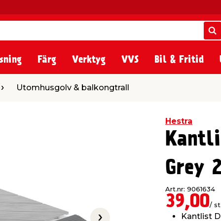
S
S
sning
Färg
Verktyg
VVS
Bil & Fritid
golv & balkongtrall
Utomhusgolv & balkongtrall
Hestra
Kantli
Grey 
Art.nr: 9061634
39,00
/ st
Kantlist 