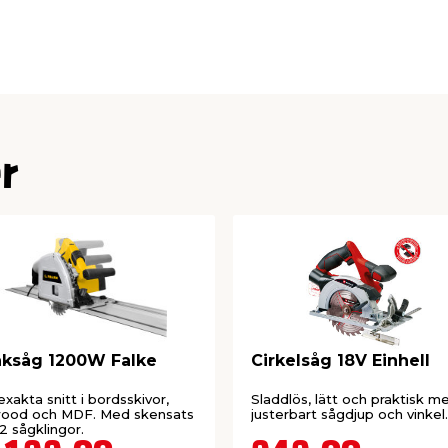
x 36 mm
x 36 mm
 mm
r
ksåg 1200W Falke
Cirkelsåg 18V Einhell
exakta snitt i bordsskivor,
Sladdlös, lätt och praktisk m
wood och MDF. Med skensats
justerbart sågdjup och vinkel.
2 sågklingor.