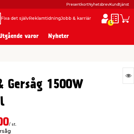
Presentkort
Nyhetsbrev
Kundtjänst
Fixa det själv
Reklamtidning
Jobb & karriär
ök
ök
1
Inköpslis
Varuk
Utgående varor
Nyheter
N
& Gersåg 1500W
Ing
var
l
att
vis
00
/ st.
rsåg