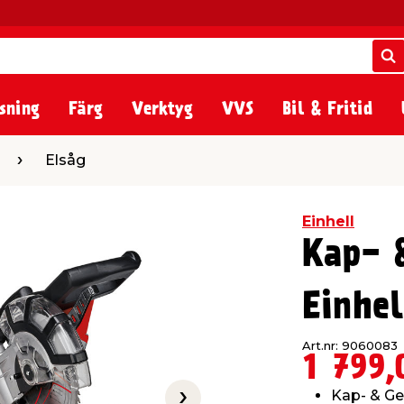
S
S
sning
Färg
Verktyg
VVS
Bil & Fritid
Elsåg
Einhell
Kap- 
Einhel
Art.nr: 9060083
1 799,
Kap- & Ge