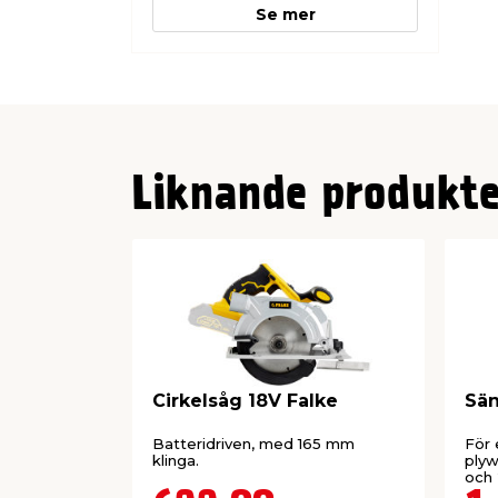
Se mer
Kapbredd och -djup 45° x 90°: 310 
Kapbredd och -djup 45° x 45°: 210 
Diameter på dammutsugsröret: 36
Max. kapbredd (45°): 210 mm
Max. kapbredd (90°): 310 mm
Liknande produkte
Cirkelsåg 18V Falke
Sän
Batteridriven, med 165 mm
För 
klinga.
ply
och 