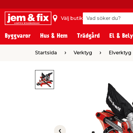
Vad söker du?
Vad söker du?
Välj butik
Byggvaror
Hus & Hem
Trädgård
El & Bely
Startsida
Verktyg
Elverktyg
Elsåg
Startsida
Verktyg
Elverktyg