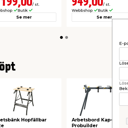
 199,00
949,00
/ st.
/ st.
bshop
Butik
Webbshop
Butik
Se mer
Se mer
E-p
Lös
öpt
Lös
Bekr
etsbänk Hopfällbar
Arbetsbord Kap- & ge
ze
Probuilder