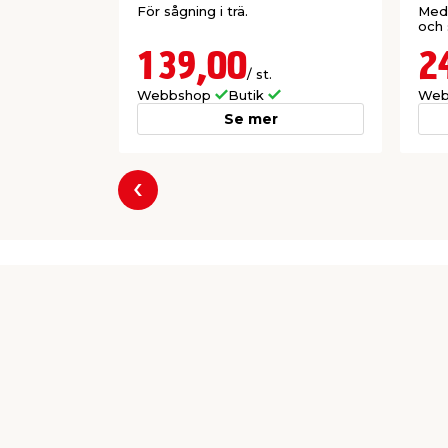
För sågning i trä.
Med 
och 
139,00
2
/ st.
Webbshop
Butik
Web
Se mer
Föregående
Producent
Einhell Nordic A/S
Vejlbjergvej 5
8240 Risskov
Einhell-Nordic@einhell.com