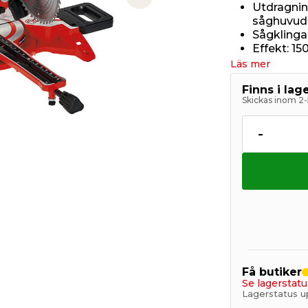
Next slide
Utdragnin
såghuvud
Sågkling
Effekt: 1
Läs mer
Finns i la
Skickas inom 2-
-
Få butiker
Se lagerstatu
Lagerstatus u