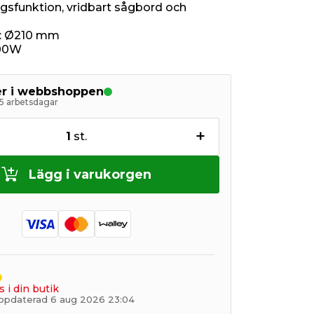
gsfunktion, vridbart sågbord och
a: Ø210 mm
500W
ger i webbshoppen
5 arbetsdagar
+
1
st.
Lägg i varukorgen
s i din butik
ppdaterad 6 aug 2026 23:04