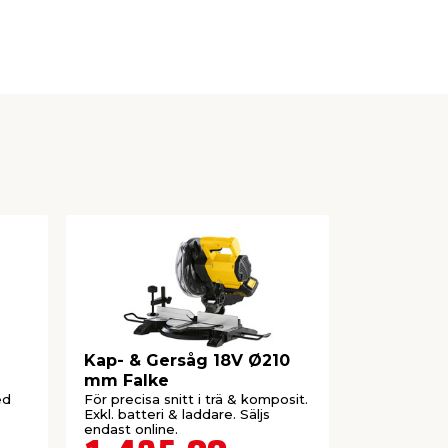
Kap- & Gersåg 18V Ø210
Bordcirk
mm Falke
ed
För precisa snitt i trä & komposit.
Med klinga 
Exkl. batteri & laddare. Säljs
endast online.