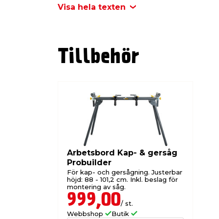
skruvtvingar som håller fast arbetsmater
Visa hela texten
inbyggd utdragningsfunktion för breda m
utdragsskenor på båda sidor som ger st
långa material. Ett justerbart längstopp f
vänster. Därtill är denna maskin utrustad
Tillbehör
snabb märkning av såglinjen. En prakti
rent arbetsområde då den samlar upp
finns det en dammutsuganslutning bako
Behöver du ett arbetsbord till? Då rek
Kap- & gersåg art.nr 9059444
.
Specifikationer
Strömförsörjning: 220-240V - 50 Hz
Effekt: 1500W
Antal sågtänder: 48
Arbetsbord Kap- & gersåg
Max. effekt (S2 | S2-tid): 1800 W | 5 m
Probuilder
Hastighet obelastad: 4900 varv/min
För kap- och gersågning. Justerbar
Sugkapacitet: Ø210 x Ø30 mm
höjd: 88 - 101,2 cm. Inkl. beslag för
montering av såg.
Lodrät gering: -45 ° - +45 °
999,00
Vågrätt gering: -47 ° - +47 °
/ st.
Kapbredd och -djup 90°/90°: 310 x
Webbshop
Butik
Kapbredd och -djup 90° x 45°: 210 