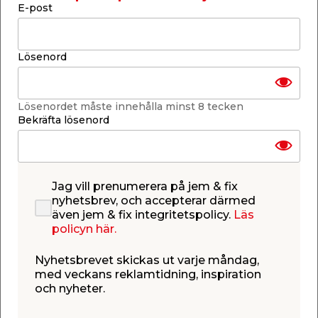
E-post
Lägg i varukorgen
Lösenord
Lösenordet måste innehålla minst 8 tecken
Bekräfta lösenord
Finns i lager i de flesta butiker
Se lagerstatus i din butik
Lagerstatus uppdaterad 9 aug 2026 09:00
Lägg till i inköpslistan
Jag vill prenumerera på jem & fix
nyhetsbrev, och accepterar därmed
även jem & fix integritetspolicy.
Läs
policyn här.
Produktbeskrivning
Nyhetsbrevet skickas ut varje måndag,
med veckans reklamtidning, inspiration
och nyheter.