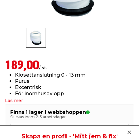
t & Värme
us & Förråd
öring
skläder & Skyddsutrustning
lation
 & Klinker
 & Säkerhet
öbler
er & Tapetverktyg
ing, Rep & Snöre
p
r & Fönster
edjursbekämpning
um
rsalspray & Multispray
ggningsmaskiner
189,00
/ st.
lation
t & Nät
yckstvätt & Tryckluft
Klosettanslutning 0 - 13 mm
Purus
Excentrisk
tning
För inomhusavlopp
Läs mer
Finns i lager i webbshoppen
Skickas inom 2-5 arbetsdagar
or & Flaggstänger
-
+
1
st.
Skapa en profil - 'Mitt jem & fix'