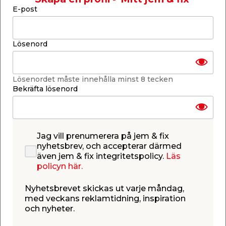
Skickas inom 2-5 arbetsdagar
E-post
-
+
1
st.
Lösenord
Lägg i varukorgen
Lösenordet måste innehålla minst 8 tecken
Bekräfta lösenord
Finns i lager i de flesta butiker
Se lagerstatus i din butik
Jag vill prenumerera på jem & fix
Lagerstatus uppdaterad 9 aug 2026 13:28
nyhetsbrev, och accepterar därmed
även jem & fix integritetspolicy.
Läs
Lägg till i inköpslistan
policyn här.
Nyhetsbrevet skickas ut varje måndag,
med veckans reklamtidning, inspiration
och nyheter.
Produktbeskrivning
Glödlampa 11W Klotformad