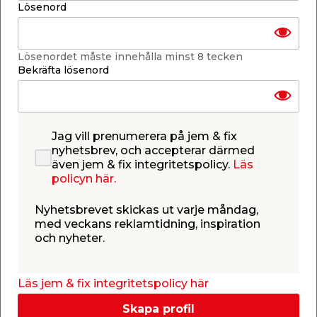
Lösenord
Lägg i varukorgen
Lösenordet måste innehålla minst 8 tecken
Bekräfta lösenord
Finns i lager i de flesta butiker
Se lagerstatus i din butik
Jag vill prenumerera på jem & fix
Lagerstatus uppdaterad 6 aug 2026 23:04
nyhetsbrev, och accepterar därmed
även jem & fix integritetspolicy.
Läs
Lägg till i inköpslistan
policyn här.
Nyhetsbrevet skickas ut varje måndag,
med veckans reklamtidning, inspiration
och nyheter.
Produktbeskrivning
Knäskydd Gel
Läs jem & fix integritetspolicy här
Mjuka gummiskydd från Probuilder, med inlägg av
gel som ger en skön dämpning. Knäskydden sätts
Skapa profil
utanpå byxan och hålls på plats av justerbara