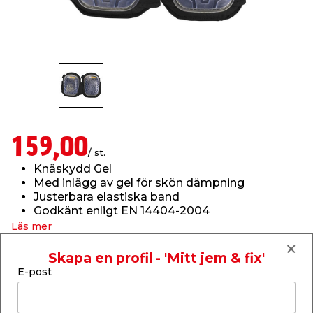
t & Värme
us & Förråd
öring
skläder & Skyddsutrustning
lation
 & Klinker
 & Säkerhet
öbler
er & Tapetverktyg
ing, Rep & Snöre
p
r & Fönster
edjursbekämpning
um
rsalspray & Multispray
ggningsmaskiner
159,00
/ st.
lation
t & Nät
yckstvätt & Tryckluft
Knäskydd Gel
Med inlägg av gel för skön dämpning
Justerbara elastiska band
tning
Godkänt enligt EN 14404-2004
Läs mer
Finns i lager i webbshoppen
Skapa en profil - 'Mitt jem & fix'
Skickas inom 2-5 arbetsdagar
E-post
or & Flaggstänger
-
+
1
st.