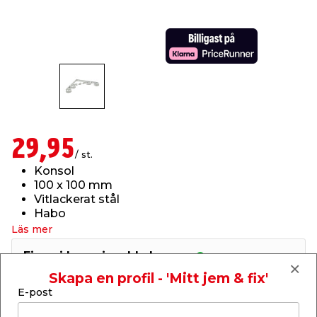
t & Värme
us & Förråd
öring
skläder & Skyddsutrustning
lation
 & Klinker
 & Säkerhet
öbler
er & Tapetverktyg
ing, Rep & Snöre
p
r & Fönster
edjursbekämpning
um
rsalspray & Multispray
ggningsmaskiner
29,95
/ st.
lation
t & Nät
yckstvätt & Tryckluft
Konsol
100 x 100 mm
Vitlackerat stål
tning
Habo
Läs mer
Finns i lager i webbshoppen
Skickas inom 2-5 arbetsdagar
Skapa en profil - 'Mitt jem & fix'
E-post
or & Flaggstänger
-
+
1
st.