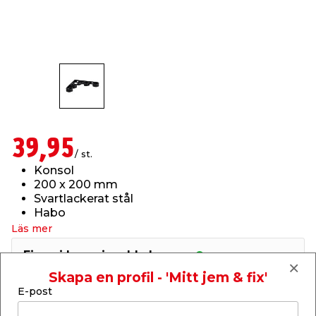
t & Värme
us & Förråd
öring
skläder & Skyddsutrustning
lation
 & Klinker
 & Säkerhet
öbler
er & Tapetverktyg
ing, Rep & Snöre
p
r & Fönster
edjursbekämpning
um
rsalspray & Multispray
ggningsmaskiner
39,95
/ st.
lation
t & Nät
yckstvätt & Tryckluft
Konsol
200 x 200 mm
Svartlackerat stål
tning
Habo
Läs mer
Finns i lager i webbshoppen
Skickas inom 2-5 arbetsdagar
Skapa en profil - 'Mitt jem & fix'
E-post
or & Flaggstänger
-
+
1
st.