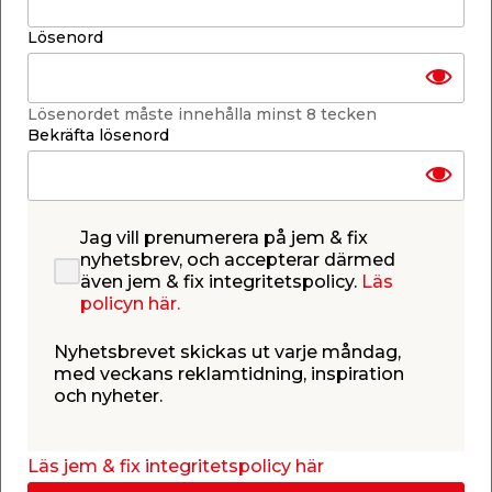
Lägg i varukorgen
Lösenord
Lösenordet måste innehålla minst 8 tecken
Bekräfta lösenord
Finns endast i webbshoppen
Lagerstatus uppdaterad 10 aug 2026 09:00
Jag vill prenumerera på jem & fix
nyhetsbrev, och accepterar därmed
Lägg till i inköpslistan
även jem & fix integritetspolicy.
Läs
policyn här.
Nyhetsbrevet skickas ut varje måndag,
med veckans reklamtidning, inspiration
Produktbeskrivning
och nyheter.
Svartlackerad konsol 200 x 200
Konsol av svartlackerat stål i storleken 200 x 200
mm. Tack vare sitt traditionella utförande ger
Läs jem & fix integritetspolicy här
denna konsol från Habo ett rustikt och gediget