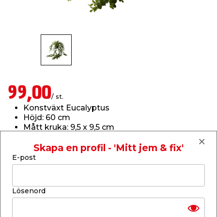
t & Värme
us & Förråd
öring
skläder & Skyddsutrustning
lation
 & Klinker
 & Säkerhet
öbler
er & Tapetverktyg
ing, Rep & Snöre
p
r & Fönster
edjursbekämpning
um
rsalspray & Multispray
ggningsmaskiner
99,00
/ st.
Konstväxt Eucalyptus
lation
t & Nät
yckstvätt & Tryckluft
Höjd: 60 cm
Mått kruka: 9,5 x 9,5 cm
Naturtrogen, i plastkruka
tning
Skapa en profil - 'Mitt jem & fix'
Läs mer
E-post
Finns endast i butik
Lösenord
or & Flaggstänger
Få butiker
Se lagerstatus i din butik