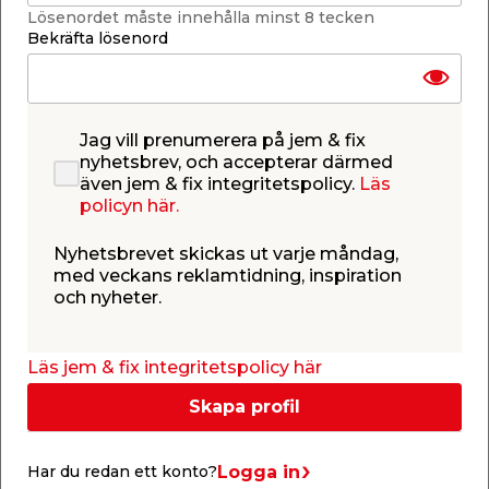
Lagerstatus uppdaterad 8 aug 2026 10:26
Lösenordet måste innehålla minst 8 tecken
Bekräfta lösenord
Lägg till i inköpslistan
Jag vill prenumerera på jem & fix
nyhetsbrev, och accepterar därmed
Produktbeskrivning
även jem & fix integritetspolicy.
Läs
Konstgjord växt - Eucalyptus 60 cm
policyn här.
Inred med en naturtrogen konstgjord växt i
hemmet, på kontoret eller på uteplatsen. Den här
Nyhetsbrevet skickas ut varje måndag,
hängande Eucalyptusen lurar vem som helst till att
med veckans reklamtidning, inspiration
tro att den är äkta, och det bästa av allt är att den
och nyheter.
håller sig grön och fin även om du glömmer vattna.
Den är 60 cm hög och står i en svart plastkruka
som mäter 9,5 x 9,5 cm.
Läs jem & fix integritetspolicy här
Skapa profil
Liknande produkter
Logga in
Har du redan ett konto?