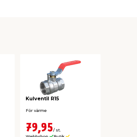
Kulventil R15
Kulventil
ScandFix
För värme
Invändig gä
och reglerin
installatione
79,95
109,
/ st.
Webbshop
Butik
Webbshop