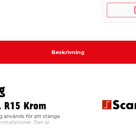
Beskrivning
g
l R15 Krom
g används för att stänga
installationer. Den är
nna stänga av vattnet vid
v exempelvis blandare och