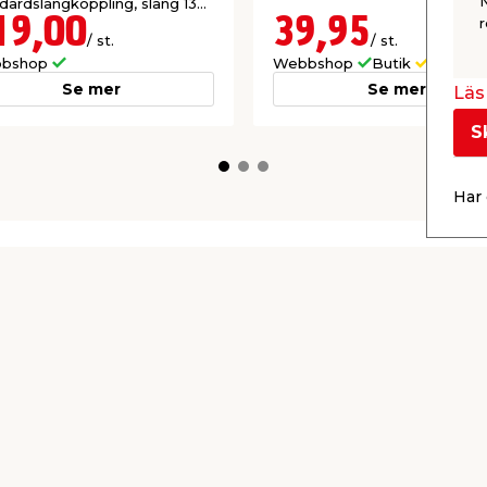
dardslangkoppling, slang 13
 19 mm. Beställningsvara.
19,00
39,95
r
/ st.
/ st.
bshop
Webbshop
Butik
Se mer
Se mer
Läs 
S
Har 