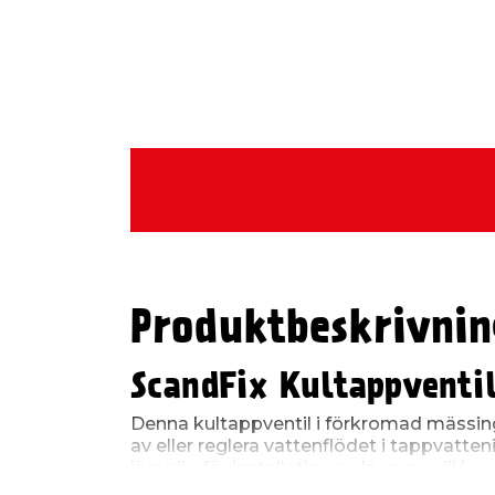
Produktbeskrivnin
ScandFix Kultappventi
Denna kultappventil i förkromad mässin
av eller reglera vattenflödet i tappvatten
lämplig för installationer där man vill ku
service, underhåll eller vid anslutning a