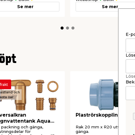
Se mer
Se mer
E-p
Lös
öpt
Lös
Bekr
 frakt
 fastland och
asta öar
versalkran
Plaströrskoppling PEM
egnvattentank Aqua
ck Vitavia
 packning och gänga,
Rak 20 mm x R20 utvändig
utningsdelar för
gänga.