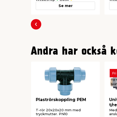
Se mer
Föregående
Andra har också k
Fri
Till
brof
Plaströrskoppling PEM
Uni
t/r
Qui
T-rör 20x20x20 mm med
Med
tryckmutter. PN10
ansl