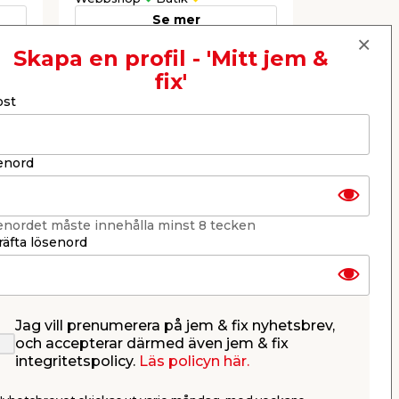
Se mer
Skapa en profil - 'Mitt jem &
fix'
Nästa
ost
enord
enordet måste innehålla minst 8 tecken
äfta lösenord
Jag vill prenumerera på jem & fix nyhetsbrev,
Plaströrskoppling PEM
Plaströrs
och accepterar därmed även jem & fix
integritetspolicy.
Läs policyn här.
Rak 20x20 med tryckmutter.
Rak 25x25 m