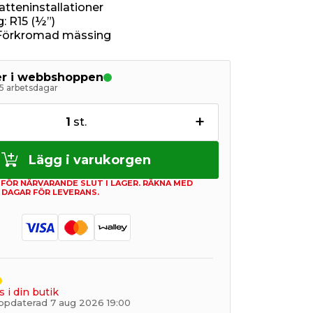
atteninstallationer
: R15 (½”)
 Förkromad mässing
ger i webbshoppen
5 arbetsdagar
+
1
st.
Lägg i varukorgen
 FÖR NÄRVARANDE SLUT I LAGER. RÄKNA MED
 DAGAR FÖR LEVERANS.
s i din butik
ppdaterad 7 aug 2026 19:00