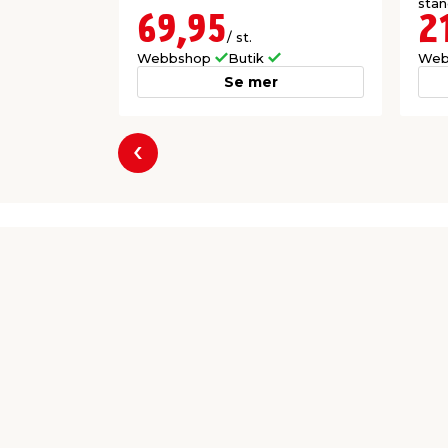
stan
mm &
69,95
2
/ st.
Webbshop
Butik
Web
Se mer
Föregående
Producent
ScandFix AB
Galoppgatan 4
21377 Malmö
kontakt@scandfix.com