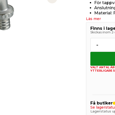
Next slide
För tappv
Anslutning
Material:
Läs mer
Finns i la
Skickas inom 2-
-
VALT ANTAL ÄR
YTTERLIGARE 5
Få butiker
Se lagerstatu
Lagerstatus u