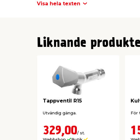
Visa hela texten
slangar.
Ventilen har utvändig gänga och anslutni
kompakta konstruktionen gör den enkel
använda i olika VVS-system.
Liknande produkte
Tappventil R15
Kul
Utvändig gänga.
För 
329,00
1
/ st.
Webbshop
Butik
Web