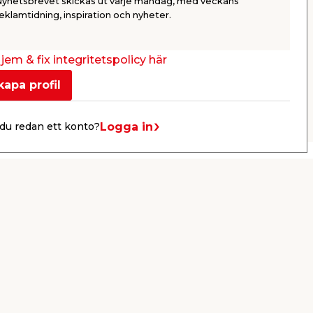
Nyhetsbrevet skickas ut varje måndag, med veckans
49,95
59,9
eklamtidning, inspiration och nyheter.
/ st.
Webbshop
Butik
Webbshop
Se mer
jem & fix integritetspolicy här
kapa profil
Nästa
Logga in
du redan ett konto?