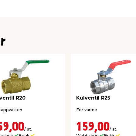
ng R15 (½”). Den
 att montera och
r
ventil R20
Kulventil R25
tappvatten
För värme
59,00
159,00
/ st.
/ st.
bshop
Butik
Webbshop
Butik