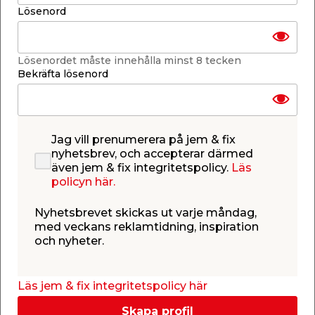
25 x 48 mm, längd: 4,2 m
Lösenord
Läs mer
Finns endast i butik
Lösenordet måste innehålla minst 8 tecken
Bekräfta lösenord
Få butiker
Se lagerstatus i din butik
Lagerstatus uppdaterad 10 aug 2026 08:28
Jag vill prenumerera på jem & fix
nyhetsbrev, och accepterar därmed
Lägg till i inköpslistan
även jem & fix integritetspolicy.
Läs
policyn här.
Nyhetsbrevet skickas ut varje måndag,
med veckans reklamtidning, inspiration
Produktbeskrivning
och nyheter.
Läkt G4-2 Gran - 4,2 m
En läkt användas vanligtvis som bärläkt eller som
Läs jem & fix integritetspolicy här
ströläkt. När läkten monteras som underlag
för takpannan kallas den bärläkt. När
Skapa profil
den monteras mellan takpappen och bärläkten, för