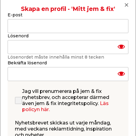
Skapa en profil - 'Mitt jem & fix'
E-post
Finns i lager i de flesta butiker
Lösenord
Se lagerstatus i din butik
Lagerstatus uppdaterad 6 aug 2026 18:58
Lösenordet måste innehålla minst 8 tecken
Lägg till i inköpslistan
Bekräfta lösenord
Produktbeskrivning
Jag vill prenumerera på jem & fix
nyhetsbrev, och accepterar därmed
Lampkrok av stål. Ytbehandling elzink. Ø 4,8 mm.
även jem & fix integritetspolicy.
Läs
Totallängd 50,6 mm. 5-pack.
policyn här.
Nyhetsbrevet skickas ut varje måndag,
med veckans reklamtidning, inspiration
och nyheter.