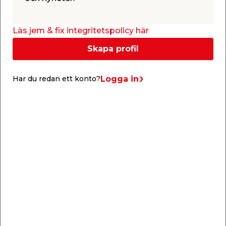
Läs jem & fix integritetspolicy här
Info & guider
Skapa profil
Logga in
Har du redan ett konto?
Skruvskola
Vill du lära dig mer om skruvar? I vår skruvskola får
du veta allt om huvudformer, spårtyper, gängor
och spetsar!