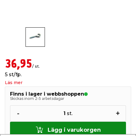
t & Värme
öbler
öring
skläder & Skyddsutrustning
lation
 & Klinker
 & Säkerhet
um
er & Tapetverktyg
ing, Rep & Snöre
p
r & Fönster
edjursbekämpning
t & Nät
rsalspray & Multispray
ggningsmaskiner
36,95
/ st.
lation
yckstvätt & Tryckluft
5 st/fp.
Läs mer
tning
Finns i lager i webbshoppen
Skickas inom 2-5 arbetsdagar
or & Flaggstänger
-
+
1
st.
Lägg i varukorgen