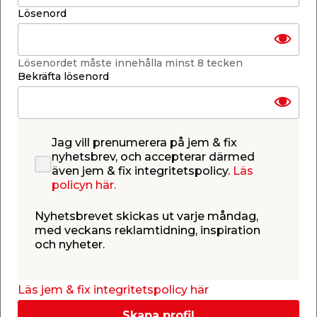
Skickas inom 2-5 arbetsdagar
Lösenord
-
+
1
st.
Lösenordet måste innehålla minst 8 tecken
Lägg i varukorgen
Bekräfta lösenord
Jag vill prenumerera på jem & fix
nyhetsbrev, och accepterar därmed
även jem & fix integritetspolicy.
Läs
Finns i lager i de flesta butiker
policyn här.
Se lagerstatus i din butik
Lagerstatus uppdaterad 6 aug 2026 18:58
Nyhetsbrevet skickas ut varje måndag,
Lägg till i inköpslistan
med veckans reklamtidning, inspiration
och nyheter.
Läs jem & fix integritetspolicy här
Produktbeskrivning
Skapa profil