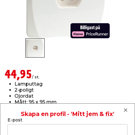
t & Värme
öbler
öring
skläder & Skyddsutrustning
lation
 & Klinker
 & Säkerhet
um
er & Tapetverktyg
ing, Rep & Snöre
p
r & Fönster
edjursbekämpning
t & Nät
rsalspray & Multispray
ggningsmaskiner
lation
yckstvätt & Tryckluft
44,95
/ st.
Lamputtag
tning
2-poligt
Ojordat
Mått: 95 x 95 mm
or & Flaggstänger
Märkspänning: 230V
Skapa en profil - 'Mitt jem & fix'
För infällt montage på vägg
E-post
Läs mer
Finns i lager i webbshoppen