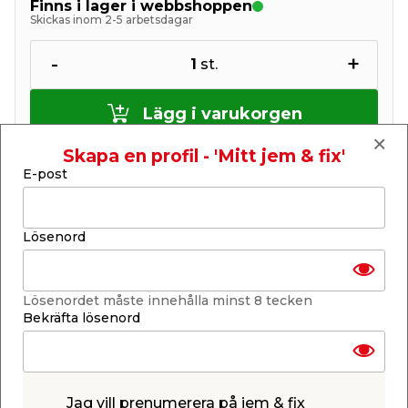
Finns i lager i webbshoppen
Skickas inom 2-5 arbetsdagar
-
+
1
st.
Lägg i varukorgen
Skapa en profil - 'Mitt jem & fix'
E-post
Lösenord
Finns i lager i de flesta butiker
Se lagerstatus i din butik
Lagerstatus uppdaterad 8 aug 2026 06:28
Lösenordet måste innehålla minst 8 tecken
Lägg till i inköpslistan
Bekräfta lösenord
Produktbeskrivning
Jag vill prenumerera på jem & fix