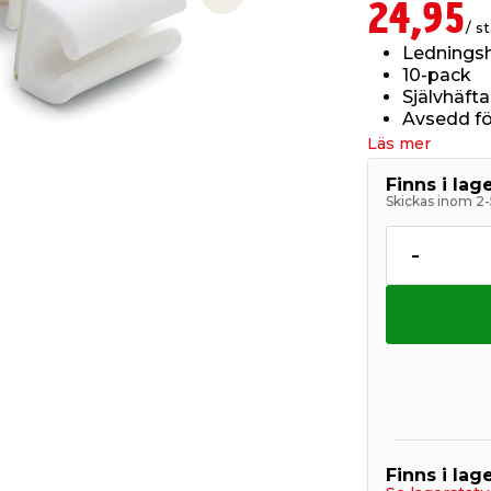
Next slide
24,95
/ st
Ledningsh
10-pack
Självhäft
Avsedd för
Läs mer
Finns i la
Skickas inom 2-
-
Finns i lage