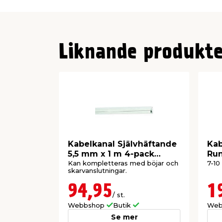
Liknande produkte
Kabelkanal Självhäftande
Ka
5,5 mm x 1 m 4-pack
Run
Bårebo
Kan kompletteras med böjar och
7-10
skarvanslutningar.
94,95
1
/ st.
Webbshop
Butik
Web
Se mer