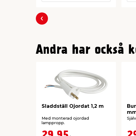
Föregående
Andra har också k
Sladdställ Ojordat 1,2 m
Bun
mm
Med monterad ojordad
Själ
lamppropp.
29,95
2