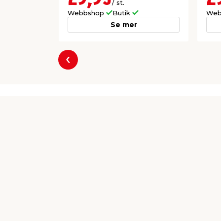
/ st.
Webbshop
Butik
Web
Se mer
Föregående
Producent
Edw H Thomeé AB
Bjurögatan 28
SE-202 13 Malmö
info-se@tremcocpg.com