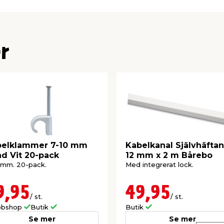
r
belklammer 7-10 mm
Kabelkanal Självhäfta
d Vit 20-pack
12 mm x 2 m Bårebo
 mm. 20-pack.
Med integrerat lock.
9,95
49,95
/ st.
/ st.
bshop
Butik
Butik
Se mer
Se mer