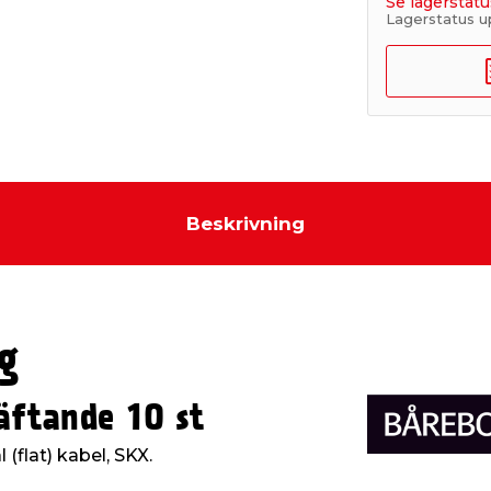
Se lagerstatu
Lagerstatus u
Beskrivning
g
äftande 10 st
 (flat) kabel, SKX.