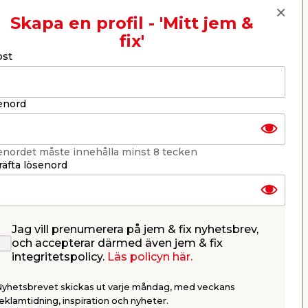
Skapa en profil - 'Mitt jem &
fix'
Nästa
ost
enord
enordet måste innehålla minst 8 tecken
äfta lösenord
Jag vill prenumerera på jem & fix nyhetsbrev,
Kabel SKX 5 mtr Vit Qraft
Lampprop
och accepterar därmed även jem & fix
Ojordad 
integritetspolicy.
Läs policyn här.
2x0,75 kv.
2 polig ojo
r
sidoinföring 
Nyhetsbrevet skickas ut varje måndag, med veckans
39,95
24,9
eklamtidning, inspiration och nyheter.