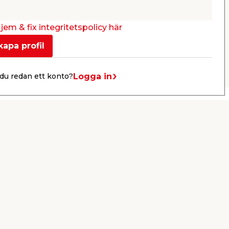
/ st.
Webbshop
Butik
Webbshop
Se mer
jem & fix integritetspolicy här
kapa profil
Nästa
Logga in
du redan ett konto?