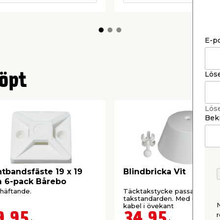
E-p
Lös
öpt
Lös
Bekr
tbandsfäste 19 x 19
Blindbricka Vit
 6-pack Bårebo
vhäftande.
Täcktakstycke passande nya
takstandarden. Med uttag fö
kabel i övekant
9,95
34,95
r