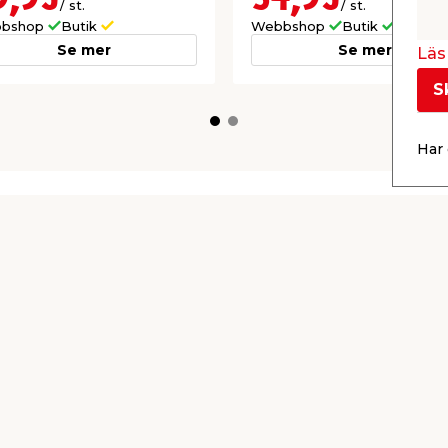
/ st.
/ st.
bshop
Butik
Webbshop
Butik
Se mer
Se mer
Läs 
S
Har 