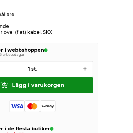
.
ållare
ande
 oval (flat) kabel, SKX
ger i webbshoppen
5 arbetsdagar
+
1
st.
Lägg i varukorgen
r i de flesta butiker