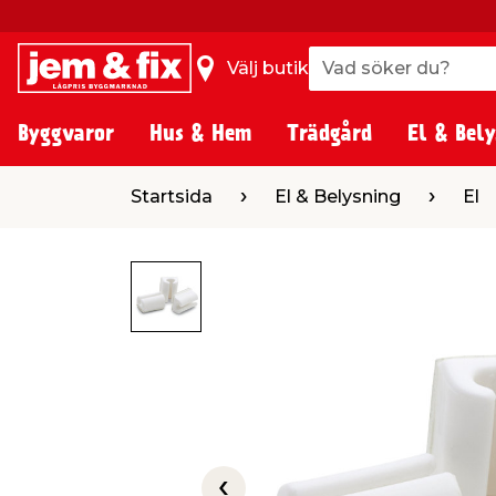
Vad söker du?
Vad söker du?
Välj butik
Byggvaror
Hus & Hem
Trädgård
El & Bely
Startsida
El & Belysning
El
Kabelka
Startsida
El & Belysning
El