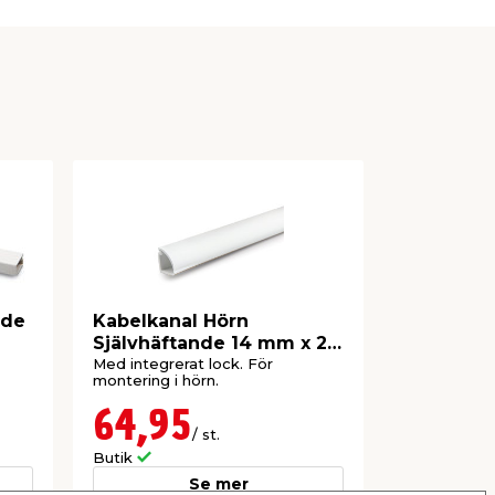
nde
Kabelkanal Hörn
Kabelkana
Självhäftande 14 mm x 2
mm 3-pac
m Bårebo
Med integrerat lock. För
Med dubbelh
montering i hörn.
bra på alla r
64,95
99,0
/ st.
Butik
Webbshop
Se mer