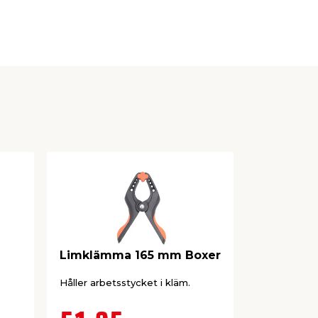
Limklämma 165 mm Boxer
Limklämmo
Håller arbetsstycket i kläm.
16 st limkläm
storlekar.