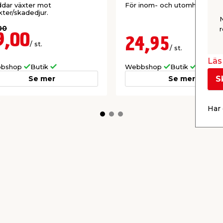
dar växter mot
För inom- och utomhusbruk.
kter/skadedjur.
00
r
9,00
24,95
/ st.
/ st.
Läs 
bshop
Butik
Webbshop
Butik
Se mer
Se mer
S
Har 