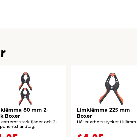
 st klämmor på 2", vilket
ar med små eller något
ringsbox som håller
r
mklämma 80 mm 2-
Limklämma 225 mm
k Boxer
Boxer
extremt stark fjäder och 2-
Håller arbetsstycket i klämm.
ponentshandtag.