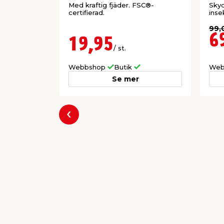
Med kraftig fjäder. FSC®-
Skyd
certifierad.
inse
99,
6
19,95
/ st.
Webbshop
Butik
Web
Se mer
Föregående
Producent
Millarco International A/S
Rokhøj 26
8520 Lystrup