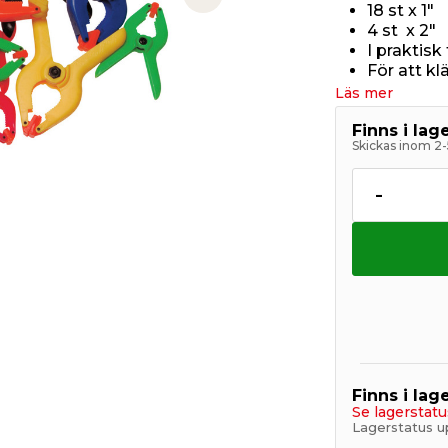
Next slide
18 st x 1"
4 st x 2"
I praktisk
För att k
Läs mer
Finns i la
Skickas inom 2-
-
Finns i lage
Se lagerstatu
Lagerstatus u