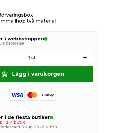
 förvaringsbox
lämma ihop två material
ger i webbshoppen
5 arbetsdagar
+
1
st.
Lägg i varukorgen
r i de flesta butiker
s i din butik
ppdaterad 6 aug 2026 09:30