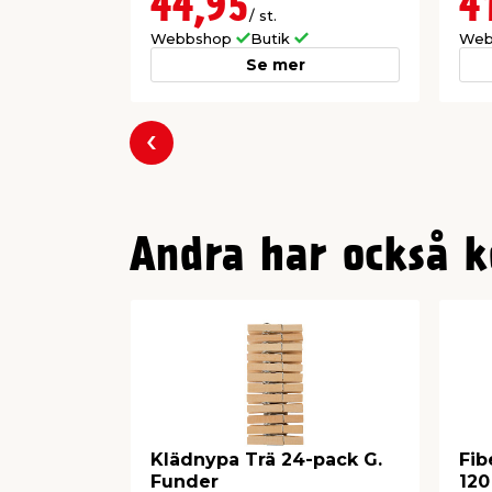
44,95
4
/ st.
Webbshop
Butik
Web
Se mer
Föregående
Andra har också k
Klädnypa Trä 24-pack G.
Fib
Funder
120