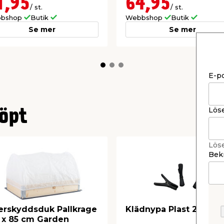
1,95
64,95
/ st.
/ st.
bshop
Butik
Webbshop
Butik
Se mer
Se mer
E-p
Lös
öpt
Lös
Bekr
erskyddsduk Pallkrage
Klädnypa Plast 24-pac
 x 85 cm Garden