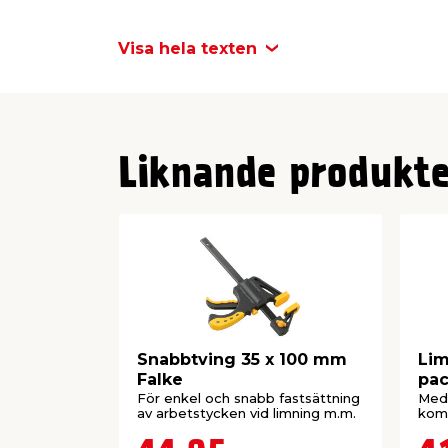
Setet består av 18 st klämmor på 1" och 4
ger dig flexibilitet oavsett om du arbet
Visa hela texten
större delar.
Klämmorna levereras i en praktisk förva
klämmorna organiserade.
Liknande produkte
Snabbtving 35 x 100 mm
Li
Falke
pac
För enkel och snabb fastsättning
Med 
av arbetstycken vid limning m.m.
kom