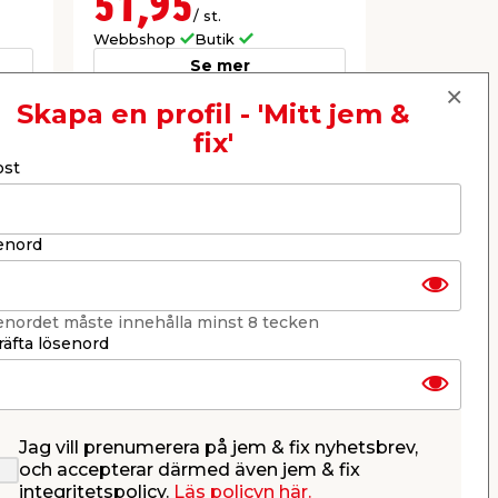
51,95
99,9
/ st.
Webbshop
Butik
Webbshop
Se mer
Skapa en profil - 'Mitt jem &
fix'
Nästa
ost
enord
enordet måste innehålla minst 8 tecken
äfta lösenord
Jag vill prenumerera på jem & fix nyhetsbrev,
k
Ytvattenhåv Swim & Fun
Smyglist
och accepterar därmed även jem & fix
Obehandla
integritetspolicy.
Läs policyn här.