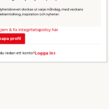
m EHL Pro
Samlar upp smuts från poolens
Används so
yta. Passar standard-
olika materi
Nyhetsbrevet skickas ut varje måndag, med veckans
teleskopstång Ø25 mm.
mellanrum &
eklamtidning, inspiration och nyheter.
69,95
25,9
/ st.
jem & fix integritetspolicy här
Butik
Butik
Se mer
kapa profil
Logga in
du redan ett konto?
Nästa