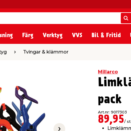
S
S
sning
Färg
Verktyg
VVS
Bil & Fritid
ingar & klämmor
tyg
Tvingar & klämmor
Millarco
Limkl
pack
Art.nr: 9017303
89,95
/ st
Limkläm