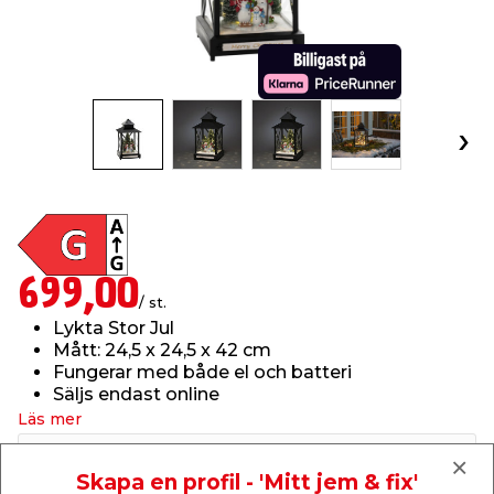
t & Värme
us & Förråd
öring
skläder & Skyddsutrustning
lation
 & Klinker
 & Säkerhet
öbler
er & Tapetverktyg
ing, Rep & Snöre
p
r & Fönster
edjursbekämpning
um
rsalspray & Multispray
ggningsmaskiner
lation
t & Nät
yckstvätt & Tryckluft
699,00
/ st.
tning
Lykta Stor Jul
Mått: 24,5 x 24,5 x 42 cm
Fungerar med både el och batteri
Säljs endast online
Läs mer
Finns i lager i webbshoppen
or & Flaggstänger
Skickas inom 2-5 arbetsdagar
Skapa en profil - 'Mitt jem & fix'