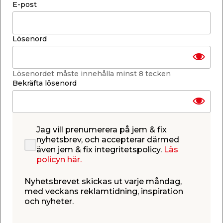
E-post
-
+
1
st.
Lösenord
Lägg i varukorgen
Lösenordet måste innehålla minst 8 tecken
Bekräfta lösenord
Finns endast i webbshoppen
Jag vill prenumerera på jem & fix
Lagerstatus uppdaterad 7 aug 2026 15:56
nyhetsbrev, och accepterar därmed
även jem & fix integritetspolicy.
Läs
Lägg till i inköpslistan
policyn här.
Nyhetsbrevet skickas ut varje måndag,
med veckans reklamtidning, inspiration
Produktbeskrivning
och nyheter.
Lykta Stor med snögubbar & julgranar