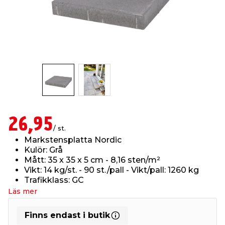
t & Värme
us & Förråd
öring
skläder & Skyddsutrustning
lation
 & Klinker
 & Säkerhet
öbler
er & Tapetverktyg
ing, Rep & Snöre
p
r & Fönster
edjursbekämpning
um
rsalspray & Multispray
ggningsmaskiner
lation
t & Nät
yckstvätt & Tryckluft
26,95
/ st.
Markstensplatta Nordic
tning
Kulör: Grå
Mått: 35 x 35 x 5 cm - 8,16 sten/m²
Vikt: 14 kg/st. - 90 st./pall - Vikt/pall: 1260 kg
Trafikklass: GC
Läs mer
or & Flaggstänger
Finns endast i butik