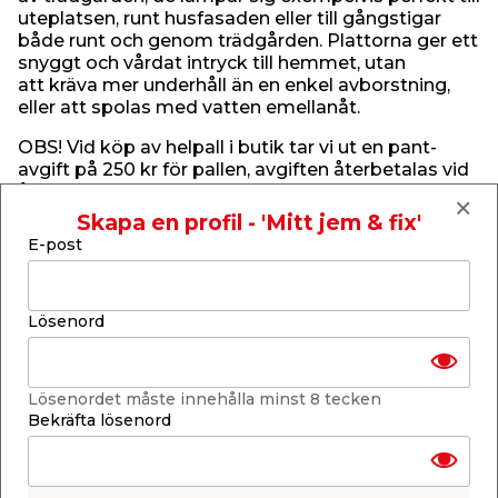
uteplatsen, runt husfasaden eller till gångstigar
både runt och genom trädgården. Plattorna ger ett
snyggt och vårdat intryck till hemmet, utan
att kräva mer underhåll än en enkel avborstning,
eller att spolas med vatten emellanåt.
OBS! Vid köp av helpall i butik tar vi ut en pant-
avgift på 250 kr för pallen, avgiften återbetalas vid
återlämnande av pallen.
Skapa en profil - 'Mitt jem & fix'
Specifikationer
E-post
Mått/sten: 35 x 35 x 5 cm
Vikt/sten: 14 kg
2
Sten/m
: 8,16 st
Sten/pall: 90 st
Lösenord
Vikt/pall: 1260 kg
Trafikklass: GC
Färg: Grå
Lösenordet måste innehålla minst 8 tecken
Bekräfta lösenord
Så lägger du sten i trädgården
Sten är ett mångsidigt material som kan användas
på de flesta platser i din trädgård. När du ska
lägga markstensplattor är förarbetet A och O för