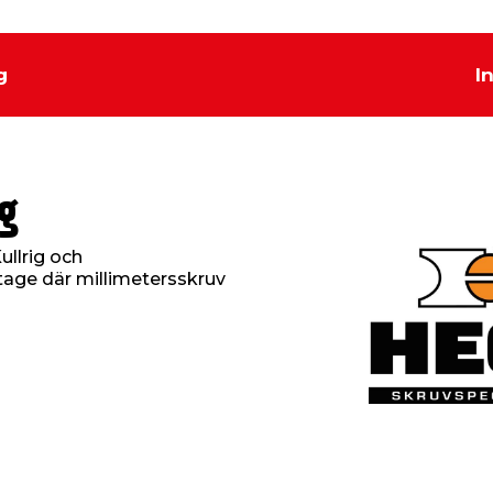
g
I
g
ullrig och
age där millimetersskruv