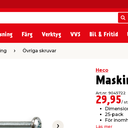
S
S
sning
Färg
Verktyg
VVS
Bil & Fritid
riga skruvar
ing
Övriga skruvar
Heco
Maski
Art.nr: 9045722
29,95
/ st
Dimensio
25-pack
För inom
Läs mer