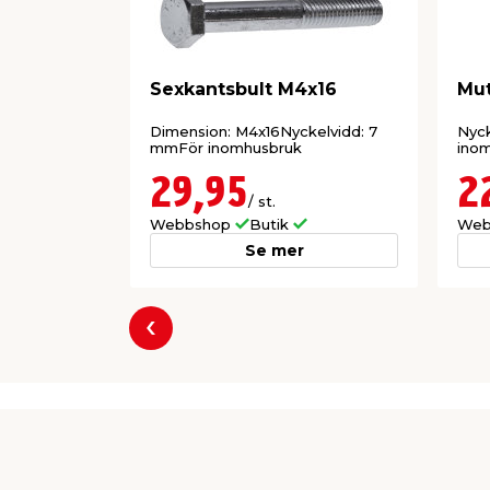
Sexkantsbult M4x16
Mut
Dimension: M4x16Nyckelvidd: 7
Nyck
mmFör inomhusbruk
ino
29,95
2
/ st.
Webbshop
Butik
Web
Se mer
Föregående
Producent