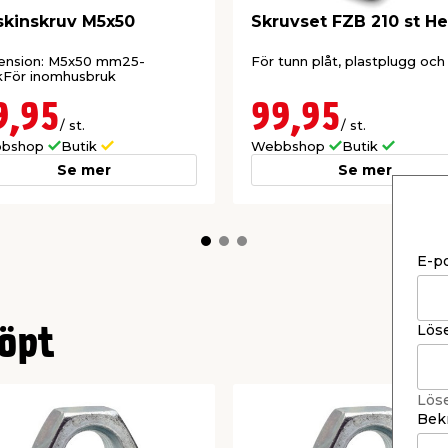
kinskruv M5x50
Skruvset FZB 210 st H
ension: M5x50 mm25-
För tunn plåt, plastplugg och 
kFör inomhusbruk
9,95
99,95
/ st.
/ st.
bshop
Butik
Webbshop
Butik
Se mer
Se mer
E-p
Lös
öpt
Lös
Bekr