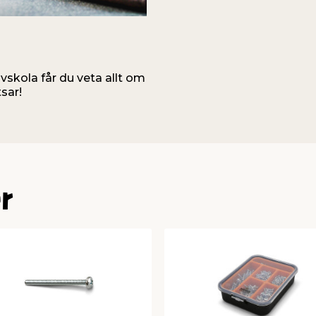
uvskola får du veta allt om
sar!
r