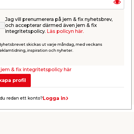
Jag vill prenumerera på jem & fix nyhetsbrev,
Bricka M5 5,3x10x1 mm
Bricka M
och accepterar därmed även jem & fix
integritetspolicy.
Läs policyn här.
ElförzinkadFör inomhusbruk25-
Elförzinkad
pack
pack
Nyhetsbrevet skickas ut varje måndag, med veckans
22,95
22,9
eklamtidning, inspiration och nyheter.
/ st.
Webbshop
Butik
Webbshop
Se mer
jem & fix integritetspolicy här
kapa profil
Nästa
Logga in
du redan ett konto?