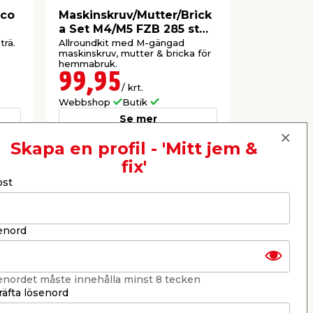
eco
Maskinskruv/Mutter/Brick
Justerin
a Set M4/M5 FZB 285 st
pack Hom
Heco
trä.
Allroundkit med M-gängad
Passar bor
maskinskruv, mutter & bricka för
24 x 24 mm
hemmabruk.
99,95
46,9
/ krt.
Webbshop
Butik
Webbshop
Se mer
Skapa en profil - 'Mitt jem &
fix'
Nästa
ost
enord
enordet måste innehålla minst 8 tecken
äfta lösenord