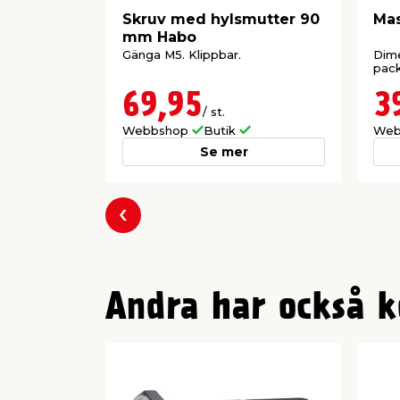
Skruv med hylsmutter 90
Mas
mm Habo
Gänga M5. Klippbar.
Dim
pac
69,95
3
/ st.
Webbshop
Butik
Web
Se mer
Föregående
Andra har också k