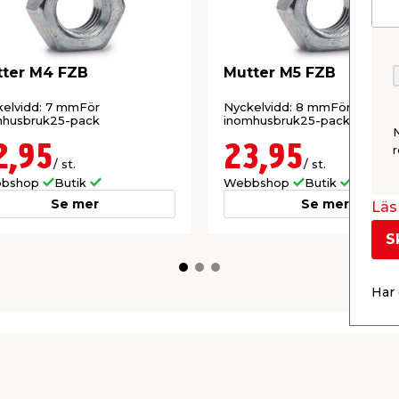
ter M4 FZB
Mutter M5 FZB
elvidd: 7 mmFör
Nyckelvidd: 8 mmFör
mhusbruk25-pack
inomhusbruk25-pack
2,95
23,95
r
/ st.
/ st.
bshop
Butik
Webbshop
Butik
Se mer
Se mer
Läs 
S
Har 