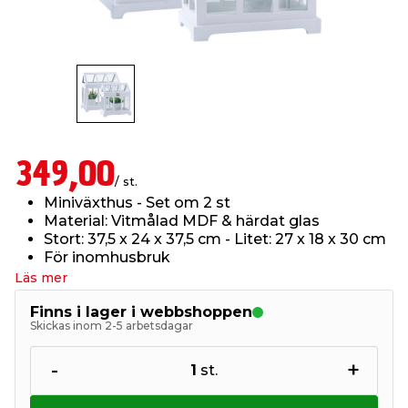
t & Värme
us & Förråd
öring
skläder & Skyddsutrustning
lation
 & Klinker
 & Säkerhet
öbler
er & Tapetverktyg
ing, Rep & Snöre
p
r & Fönster
edjursbekämpning
um
rsalspray & Multispray
ggningsmaskiner
349,00
/ st.
Miniväxthus - Set om 2 st
lation
t & Nät
yckstvätt & Tryckluft
Material: Vitmålad MDF & härdat glas
Stort: 37,5 x 24 x 37,5 cm - Litet: 27 x 18 x 30 cm
För inomhusbruk
tning
Läs mer
Finns i lager i webbshoppen
Skickas inom 2-5 arbetsdagar
-
+
1
st.
or & Flaggstänger