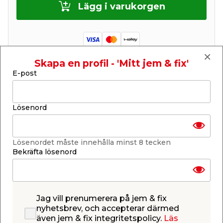
Lägg i varukorgen
Skapa en profil - 'Mitt jem & fix'
E-post
Finns i lager i de flesta butiker
Se lagerstatus i din butik
Lagerstatus uppdaterad 9 aug 2026 09:30
Lösenord
Lägg till i inköpslistan
Lösenordet måste innehålla minst 8 tecken
Bekräfta lösenord
Produktbeskrivning
Miniväxthus - Set om 2 st
Set om två stycken dekorativa miniväxthus. Setet
består av ett lite större miniväxthus i måtten 37,5 x
Jag vill prenumerera på jem & fix
24 x 37,5 cm och ett lite mindre i måtten 27 x 18 x
nyhetsbrev, och accepterar därmed
30 cm. DMiniväxthusen är tillverkade av vitmålad
även jem & fix integritetspolicy.
Läs