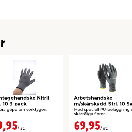
r
tagehandske Nitril
Arbetshandske
l. 10 3-pack
m/skärskydd Strl. 10 S
On
bra gepp om verktygen.
Med speciell PU-beläggning 
skärtåliga fibrer.
9,95
69,95
/ st.
/ st.