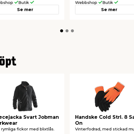
bshop
Butik
Webbshop
Butik
Se mer
Se mer
öpt
ecejacka Svart Jobman
Handske Cold Strl. 8 S
rkwear
On
rymliga fickor med blixtlås.
Vinterfodrad, med stickad m