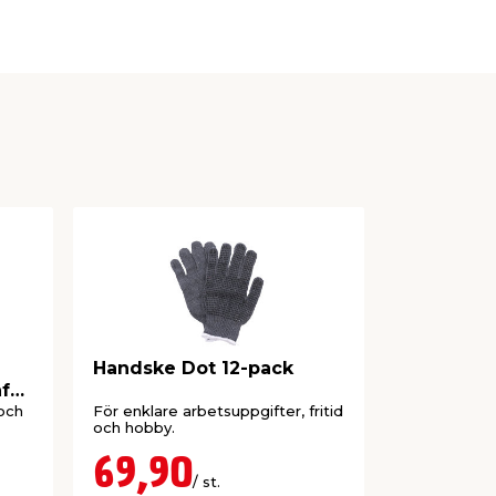
Handske Dot 12-pack
Montage
afe-
och
För enklare arbetsuppgifter, fritid
Getnarv och 
och hobby.
69,90
39,9
/ st.