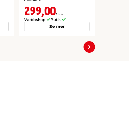
299,00
59,9
/ st.
Webbshop
Butik
Webbshop
Se mer
Nästa