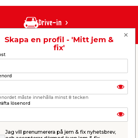
Drive-in
Skapa en profil - 'Mitt jem &
fix'
ost
er
KB jem & fix
Per Bondessons väg 2080
268 31 Svalöv, Sverige
Organisationsnummer: 969706-6331
enord
E-post: kundtjanst@jemfix.com
Telefon:
046-28 52 900
enordet måste innehålla minst 8 tecken
Läs mer om Trygg e-handel här.
äfta lösenord
Jag vill prenumerera på jem & fix nyhetsbrev,