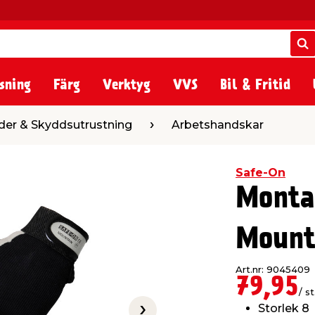
S
S
sning
Färg
Verktyg
VVS
Bil & Fritid
utrustning
Arbetshandskar
der & Skyddsutrustning
Arbetshandskar
Safe-On
Monta
Mount
Art.nr: 9045409
79,95
/ st
Storlek 8