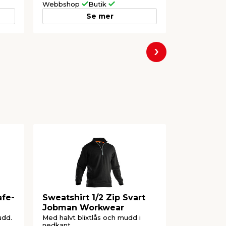
Webbshop
Butik
Webbshop
Se mer
Nästa
afe-
Sweatshirt 1/2 Zip Svart
Arbetsha
Jobman Workwear
Halvfodr
udd.
Med halvt blixtlås och mudd i
Narv och bom
nedkant.