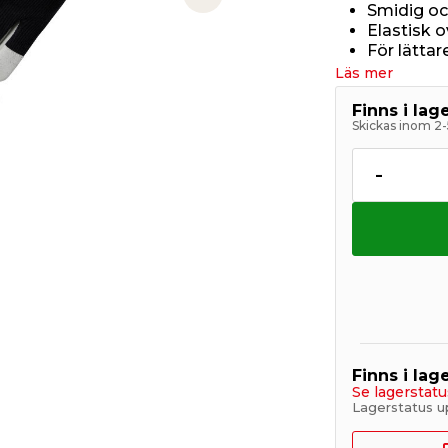
Next slide
Smidig o
Elastisk 
För lättar
Läs mer
Finns i la
Skickas inom 2-
-
Finns i lage
Se lagerstatu
Lagerstatus u