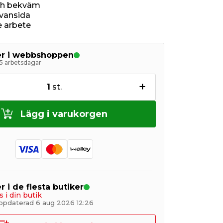
ch bekväm
ovansida
e arbete
ger i webbshoppen
5 arbetsdagar
+
1
st.
Lägg i varukorgen
r i de flesta butiker
s i din butik
ppdaterad 6 aug 2026 12:26