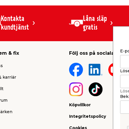
Kontakta
Låna släp
kundtjänst
gratis
E-p
em & fix
Följ oss på sociala medi
ss
Lös
 karriär
lt
Lös
Bekr
rum
Köpvillkor
ärken
Integritetspolicy
Cookies