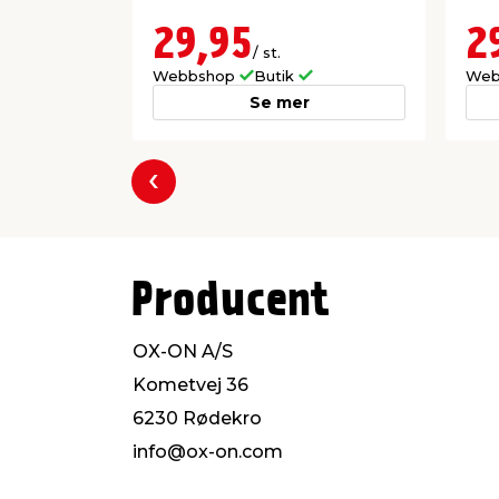
29,95
2
/ st.
Webbshop
Butik
Web
Se mer
Föregående
Producent
OX-ON A/S
Kometvej 36
6230 Rødekro
info@ox-on.com