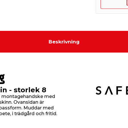
Beskrivning
g
 - storlek 8
ig montagehandske med
skinn. Ovansidan är
äm passform. Muddar med
ete, i trädgård och fritid.