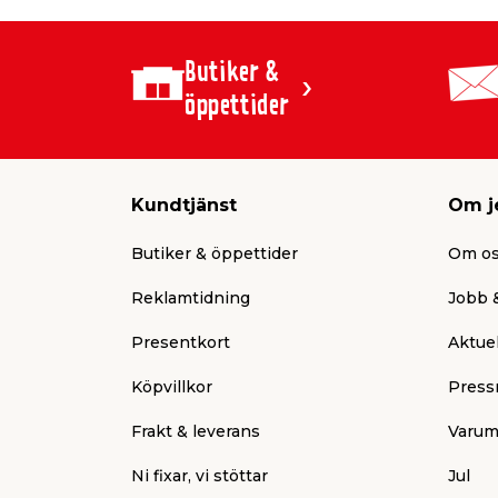
Butiker &
öppettider
Kundtjänst
Om j
Butiker & öppettider
Om o
Reklamtidning
Jobb &
Presentkort
Aktuel
Köpvillkor
Press
Frakt & leverans
Varum
Ni fixar, vi stöttar
Jul