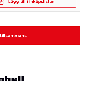
Lägg till i inköpslistan
tillsammans