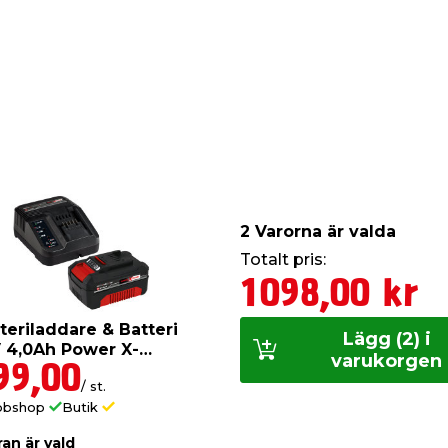
nerna och maskinen ligger i
ft grip. Verktygshållare
av verktyg. Multimaskinen
äljs separat.
 P120)
)
 mjuka metaller (HSS)
2 Varorna är valda
Totalt pris:
v/min
1098,00 kr
teriladdare & Batteri
Lägg (2) i
 4,0Ah Power X-
varukorgen
nge Einhell
99,00
/ st.
bbshop
Butik
ran är vald