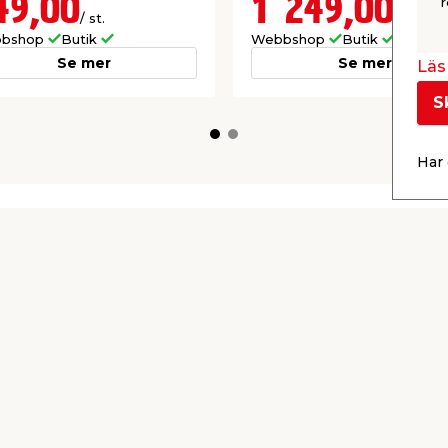
49,00
1 249,00
r
/ st.
/ st.
bshop
Butik
Webbshop
Butik
Se mer
Se mer
Läs 
S
Har 