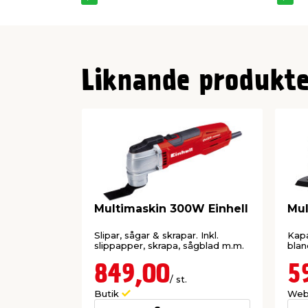
Liknande produkte
Multimaskin 300W Einhell
Mul
Slipar, sågar & skrapar. Inkl.
Kapa,
slippapper, skrapa, sågblad m.m.
blan
849,00
5
/ st.
Butik
Web