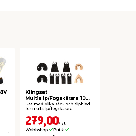
18V
Klingset
Multislip
Multislip/Fogskärare 10
Prize
delar Prize
Set med olika såg- och slipblad
Inkl. sågblad
för multislip/fogskärare.
slippapper.
279,00
319,
/ st.
Webbshop
Butik
Webbshop