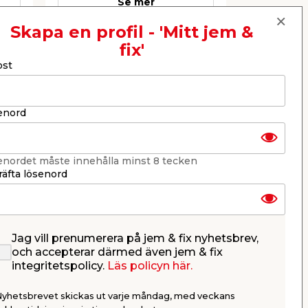
Se mer
Skapa en profil - 'Mitt jem &
fix'
Nästa
ost
enord
enordet måste innehålla minst 8 tecken
äfta lösenord
Jag vill prenumerera på jem & fix nyhetsbrev,
ell
Tigersåg 18V Einhell
Batterila
och accepterar därmed även jem & fix
18V 4,0A
integritetspolicy.
Läs policyn här.
Change E
Allsidig och batteridriven med
Set med 1 s
unik Triathlon-motor.
batteriladda
Nyhetsbrevet skickas ut varje måndag, med veckans
batteri.