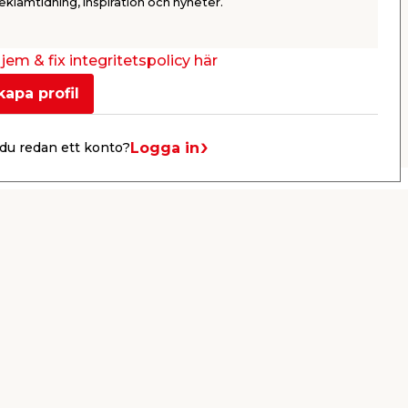
649,00
499,
eklamtidning, inspiration och nyheter.
/ st.
Webbshop
Butik
Webbshop
Se mer
jem & fix integritetspolicy här
kapa profil
Nästa
Logga in
du redan ett konto?