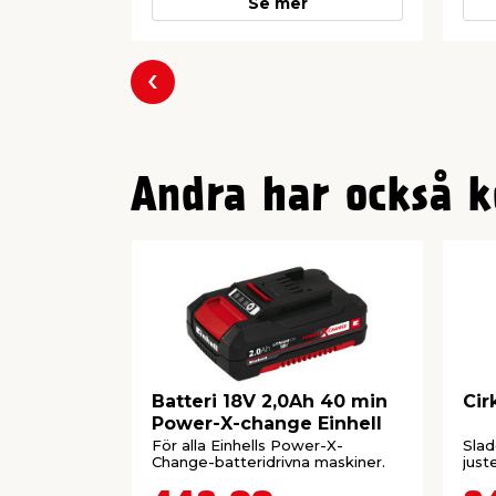
Se mer
Föregående
Andra har också k
Batteri 18V 2,0Ah 40 min
Cir
Power-X-change Einhell
För alla Einhells Power-X-
Slad
Change-batteridrivna maskiner.
just