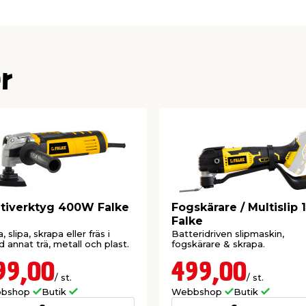
r
tiverktyg 400W Falke
Fogskärare / Multislip 
Falke
 slipa, skrapa eller fräs i
Batteridriven slipmaskin,
d annat trä, metall och plast.
fogskärare & skrapa.
99,00
499,00
/ st.
/ st.
bshop
Butik
Webbshop
Butik