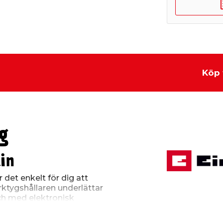
Köp 
g
in
 det enkelt för dig att
ktygshållaren underlättar
Och med elektronisk
geten efter det material
som oscillationsdelen är