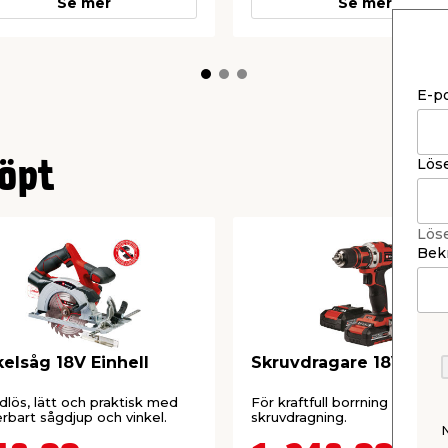
Se mer
Se mer
E-p
Lös
öpt
Lös
Bekr
kelsåg 18V Einhell
Skruvdragare 18V Einh
dlös, lätt och praktisk med
För kraftfull borrning och
erbart sågdjup och vinkel.
skruvdragning.