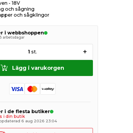
ven - 18V
ing och sågning
papper och sågklingor
ger i webbshoppen
5 arbetsdagar
+
1
st.
Lägg i varukorgen
r i de flesta butiker
s i din butik
ppdaterad 6 aug 2026 23:04