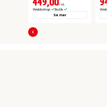
449,00
9
/ st.
Webbshop
Butik
Web
Se mer
Föregående
Producent
Einhell Nordic A/S
Vejlbjergvej 5
8240 Risskov
Einhell-Nordic@einhell.com