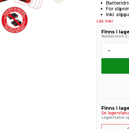
Next slide
Batteridri
För slipn
Inkl. slip
Läs mer
Finns i la
Skickas inom 2-
-
Finns i lage
Se lagerstatu
Lagerstatus u