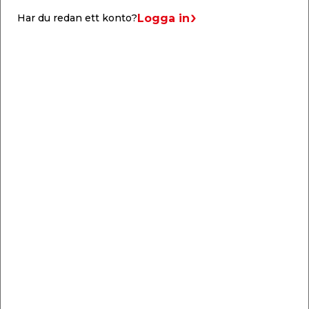
är livsmedelsgodkänd.
Logga in
Har du redan ett konto?
Liknande produkter
Murburksbalja 90 L
Murbrukshink 12 L
Rund, i svart polyeten-
I svart polyeten-plast
plast.
med stålhandtag.
129,00
19,95
/ st.
/ st.
Butik
Butik
Se mer
Se mer