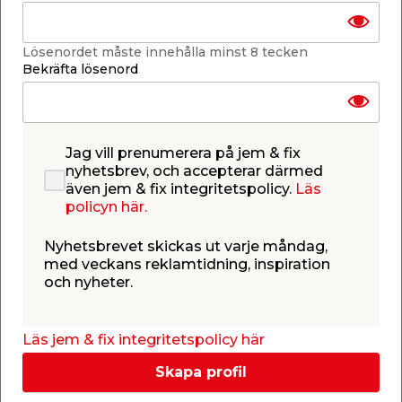
Lägg i varukorgen
Lösenordet måste innehålla minst 8 tecken
Bekräfta lösenord
Finns i lager i de flesta butiker
Se lagerstatus i din butik
Jag vill prenumerera på jem & fix
Lagerstatus uppdaterad 10 aug 2026 05:58
nyhetsbrev, och accepterar därmed
även jem & fix integritetspolicy.
Läs
Lägg till i inköpslistan
policyn här.
Nyhetsbrevet skickas ut varje måndag,
med veckans reklamtidning, inspiration
och nyheter.
Produktbeskrivning
Rund murbruksbalja på 65 liter
Läs jem & fix integritetspolicy här
Rund murbruksbalja för blandning av cement och
murbruk. Baljan är tillverkad av stark polyeten-
Skapa profil
plast och är svart till färgen. Murbruksbaljan
rymmer 65 liter. Observera att murburkshinken ej