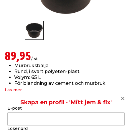
t & Värme
us & Förråd
öring
skläder & Skyddsutrustning
lation
 & Klinker
 & Säkerhet
öbler
er & Tapetverktyg
ing, Rep & Snöre
p
r & Fönster
edjursbekämpning
um
rsalspray & Multispray
ggningsmaskiner
89,95
/ st.
Murbruksbalja
lation
t & Nät
yckstvätt & Tryckluft
Rund, i svart polyeten-plast
Volym: 65 L
För blandning av cement och murbruk
tning
Läs mer
Finns i lager i webbshoppen
Skapa en profil - 'Mitt jem & fix'
Skickas inom 2-5 arbetsdagar
E-post
-
+
1
st.
or & Flaggstänger
Lösenord