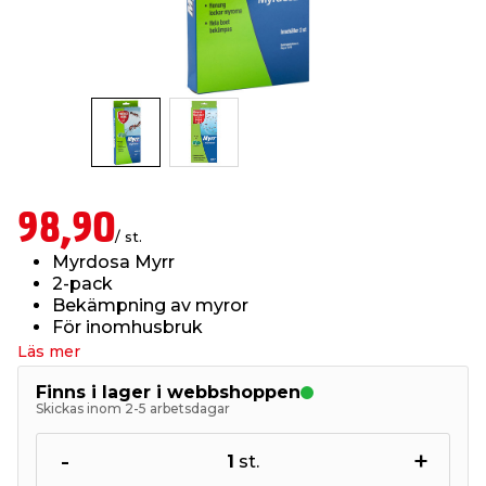
t & Värme
us & Förråd
öring
skläder & Skyddsutrustning
lation
 & Klinker
 & Säkerhet
öbler
er & Tapetverktyg
ing, Rep & Snöre
p
r & Fönster
edjursbekämpning
um
rsalspray & Multispray
ggningsmaskiner
98,90
/ st.
lation
t & Nät
yckstvätt & Tryckluft
Myrdosa Myrr
2-pack
Bekämpning av myror
tning
För inomhusbruk
Läs mer
Finns i lager i webbshoppen
Skickas inom 2-5 arbetsdagar
or & Flaggstänger
-
+
1
st.