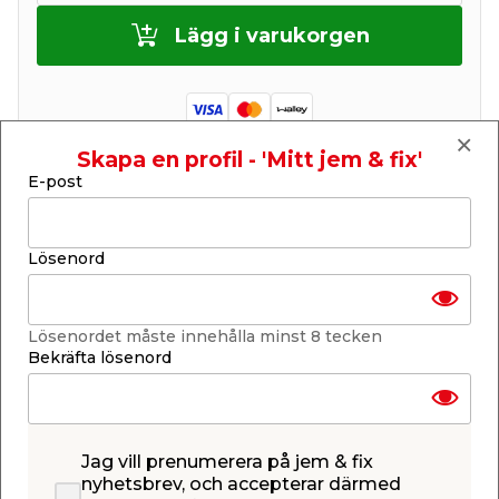
Lägg i varukorgen
Skapa en profil - 'Mitt jem & fix'
E-post
Finns i lager i de flesta butiker
Se lagerstatus i din butik
Lagerstatus uppdaterad 8 aug 2026 16:00
Lösenord
Lägg till i inköpslistan
Lösenordet måste innehålla minst 8 tecken
Bekräfta lösenord
Produktbeskrivning
Myrdosor Myrr 2-pack
Har du problem med myror hemma? Myrdosa
Jag vill prenumerera på jem & fix
Myrr från Bayer Garden är en hygienisk och effektiv
nyhetsbrev, och accepterar därmed
bekämpning av myror inomhus. Bekämpningen