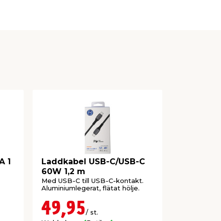
A 1
Laddkabel USB-C/USB-C
Laddkabe
60W 1,2 m
Med USB-C till USB-C-kontakt.
Med USB-C k
Aluminiumlegerat, flätat hölje.
färger.
49,95
39,9
/ st.