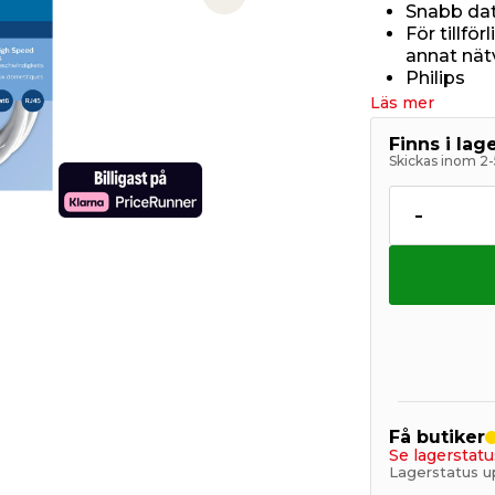
Next slide
Snabb dat
För tillför
annat nät
Philips
Läs mer
Finns i la
Skickas inom 2-
-
Få butiker
Se lagerstatu
Lagerstatus u