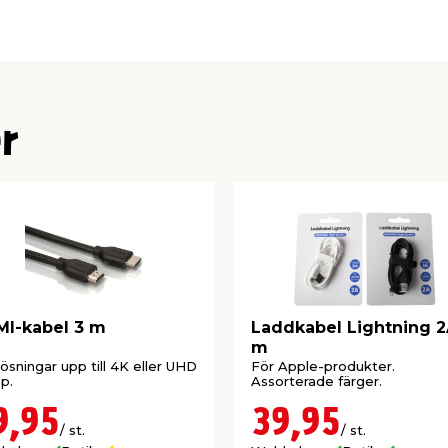
tökad hållbarhet och
av
r
verföringar.
verföring men skyddar
I-kabel 3 m
Laddkabel Lightning 2
m
sliga kärna och bidrar
ösningar upp till 4K eller UHD
För Apple-produkter.
tion.
p.
Assorterade färger.
9,95
39,95
ningar mellan
/ st.
/ st.