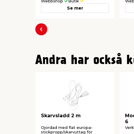
komponenter och erbjuder utökad hållba
Webbshop
Butik
Web
Se mer
Föregående
Andra har också k
Skarvsladd 2 m
Mod
6
Ojordad med flat europa-
Verk
stickpropp/skarvuttag för