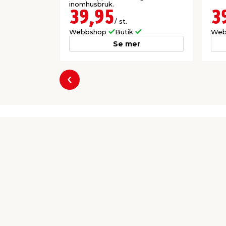
inomhusbruk.
39,95
3
/ st.
Webbshop
Butik
Web
Se mer
Föregående
Producent
HTM Försäljnings AB
Enbärsvägen 14
SE-735 37 Surahammar
order@htm.se