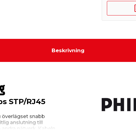
Beskrivning
g
ips STP/RJ45
u överlägset snabb
tlig anslutning till
 andra nätverk. Kabeln
liga kabelkärnan skyddas