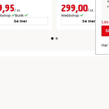
9,95
299,00
r
/ st.
/ st.
bshop
Butik
Webbshop
Se mer
Se mer
Läs 
S
Har 