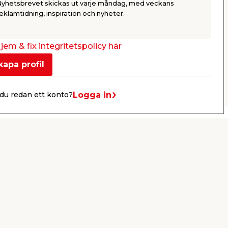
Nyhetsbrevet skickas ut varje måndag, med veckans
49,95
19,9
eklamtidning, inspiration och nyheter.
/ st.
Butik
Webbshop
Se mer
jem & fix integritetspolicy här
kapa profil
Nästa
Logga in
du redan ett konto?