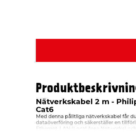
Produktbeskrivnin
Nätverkskabel 2 m - Phil
Cat6
Med denna pålitliga nätverkskabel får d
dataöverföring och säkerställer en tillförli
Ethernet, LAN (Local Area Networks) och
har RJ45 / RJ45-kontakter och den käns