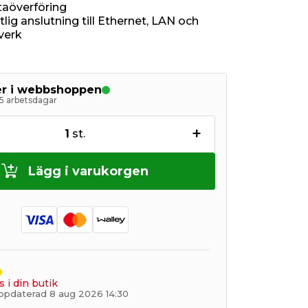
aöverföring
litlig anslutning till Ethernet, LAN och
verk
ger i webbshoppen
5 arbetsdagar
+
1
st.
Lägg i varukorgen
s i din butik
ppdaterad 8 aug 2026 14:30