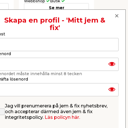
Webbshop
Butik
Webbshop
Se mer
Skapa en profil - 'Mitt jem &
fix'
Nästa
ost
enord
enordet måste innehålla minst 8 tecken
äfta lösenord
Jag vill prenumerera på jem & fix nyhetsbrev,
Kabelkanal Självhäftande
Skarvbox 
och accepterar därmed även jem & fix
12 mm x 2 m Bårebo
integritetspolicy.
Läs policyn här.
js
Med integrerat lock.
Skarvdosa i 
skarvning a