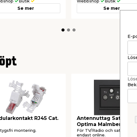
rhet.
bshop
Butik
Webbshop
Butik
Se mer
Se mer
E-p
Lös
öpt
Lös
Bekr
ularkontakt RJ45 Cat.
Antennuttag Satellit
Optima Malmbergs
tygsfri montering.
För TV/Radio och satellit. Säl
endast online.