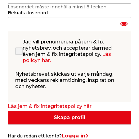
Lösenordet måste innehålla minst 8 tecken
Bekräfta lösenord
Få butiker
Jag vill prenumerera på jem & fix
Se lagerstatus i din butik
Lagerstatus uppdaterad 6 aug 2026 23:04
nyhetsbrev, och accepterar därmed
även jem & fix integritetspolicy.
Läs
policyn här.
Lägg till i inköpslistan
Nyhetsbrevet skickas ut varje måndag,
med veckans reklamtidning, inspiration
och nyheter.
Produktbeskrivning
Läs jem & fix integritetspolicy här
Skapa profil
Logga in
Har du redan ett konto?