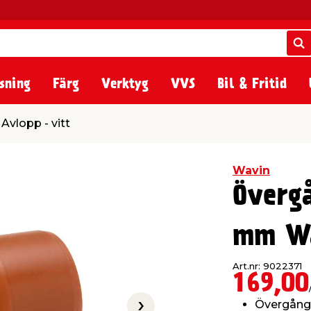
S
S
sning
Färg
Verktyg
VVS
Bil & Fritid
Avlopp - vitt
Wavin
Överg
mm W
Art.nr: 9022371
169,00
Övergång