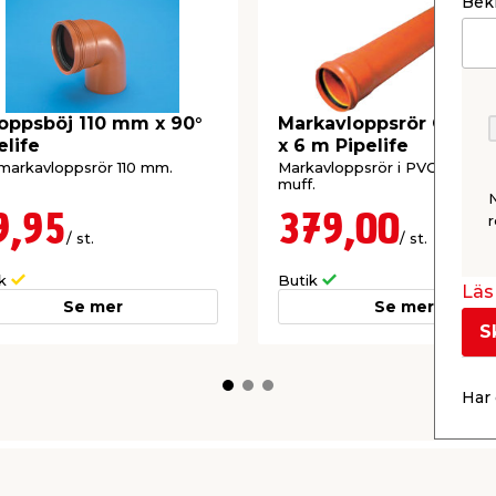
Bekr
oppsböj 110 mm x 90°
Markavloppsrör Ø110
elife
x 6 m Pipelife
markavloppsrör 110 mm.
Markavloppsrör i PVC med e
muff.
9,95
379,00
r
/ st.
/ st.
ik
Butik
Läs 
Se mer
Se mer
S
Har 