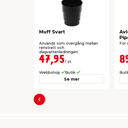
Muff Svart
Avl
Pip
Används som övergång mellan
För 
renstratt och
dagvattenledningen.
47,95
8
/ st.
Webbshop
Butik
But
Se mer
Föregående