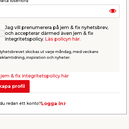
äfta lösenord
Jag vill prenumerera på jem & fix nyhetsbrev,
 mm
Dräneringsböj 90° Pipelife
Skarvmuf
och accepterar därmed även jem & fix
integritetspolicy.
Läs policyn här.
n
Passar 92 mm dräneringsrör.
För dränerin
Nyhetsbrevet skickas ut varje måndag, med veckans
139,00
64,9
eklamtidning, inspiration och nyheter.
/ st.
Butik
Butik
jem & fix integritetspolicy här
Se mer
kapa profil
Logga in
du redan ett konto?
Nästa