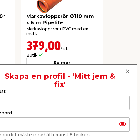
0°
Markavloppsrör Ø110 mm
Flexböj 
x 6 m Pipelife
Markavloppsrör i PVC med en
Används vid
muff.
vill leda drä
Böjbar 0-90
379,00
99,9
/ st.
Butik
Webbshop
Se mer
Skapa en profil - 'Mitt jem &
fix'
Nästa
ost
enord
enordet måste innehålla minst 8 tecken