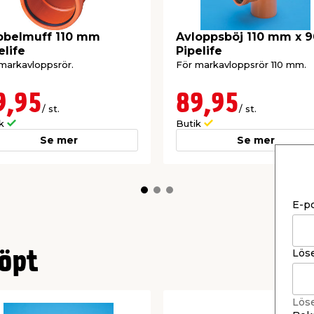
bbelmuff 110 mm
Avloppsböj 110 mm x 9
elife
Pipelife
markavloppsrör.
För markavloppsrör 110 mm.
9,95
89,95
/ st.
/ st.
ik
Butik
Se mer
Se mer
E-p
Lös
öpt
Lös