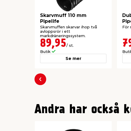
Skarvmuff 110 mm
Du
Pipelife
Pip
Skarvmuffen skarvar ihop två
För 
avloppsrör i ett
markdräneringssystem.
89,95
7
/ st.
Butik
But
Se mer
Föregående
Andra har också k