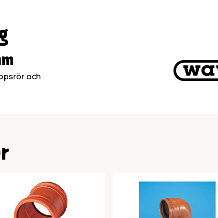
g
 mm
ppsrör och
r