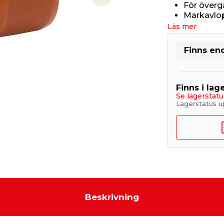
Next slide
För överg
Markavlop
Läs mer
Finns end
Finns i lage
Se lagerstatu
Lagerstatus u
Beskrivning