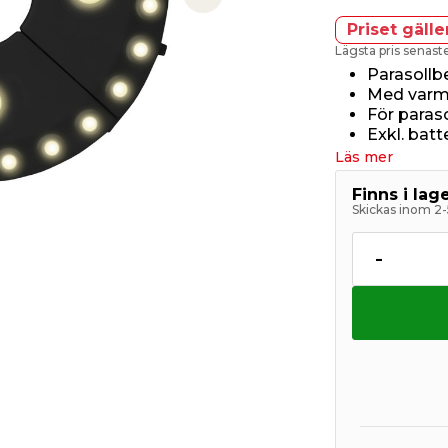
Next slide
Priset gälle
Lägsta pris senas
Parasollb
Med varm
För paras
Exkl. batt
Läs mer
Finns i la
Skickas inom 2-
-