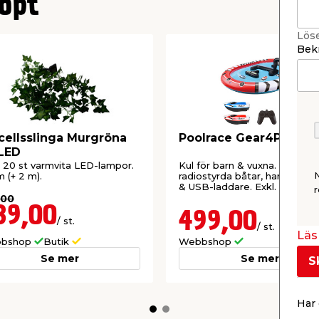
öpt
Lös
Bekr
cellsslinga Murgröna
Poolrace Gear4Play
LED
20 st varmvita LED-lampor.
Kul för barn & vuxna. Inkl. poo
m (+ 2 m).
radiostyrda båtar, handkontro
& USB-laddare. Exkl. batteri. 
r
endast online.
,00
39,00
499,00
/ st.
/ st.
Läs 
bshop
Butik
Webbshop
Se mer
Se mer
S
Har 