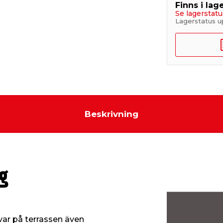
Finns i lage
Se lagerstatu
Lagerstatus u
Beskrivning
g
var på terrassen även