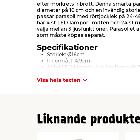
efter mörkrets inbrott. Denna smarta pa
diameter på 16 cm och en invändig stor
passar parasoll med rörtjocklek på 24-4
har 4 st LED-lampor i mitten och 24 st r
välja mellan 3 ljusfunktioner. Parasollet 
som måste köpas separat.
Specifikationer
Storlek: Ø16cm
Innermått: 4,9cm
Antal LED-lampor: 4 st i mitten och 
3 ljusfunktioner
Passar parasoll med rörstjocklek 2
Visa hela texten
Liknande produkte