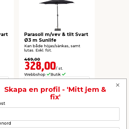
vart
Parasoll m/vev & tilt Svart
Parasoll m
Ø3 m Sunlife
Ø3 m Sun
Kan både höjas/sänkas, samt
Kan både hö
lutas. Exkl. fot.
lutas. Exkl. f
469,00
469,00
328,00
328,
/ st.
Webbshop
Butik
Webbshop
Se mer
Skapa en profil - 'Mitt jem &
fix'
ost
Nästa
enord