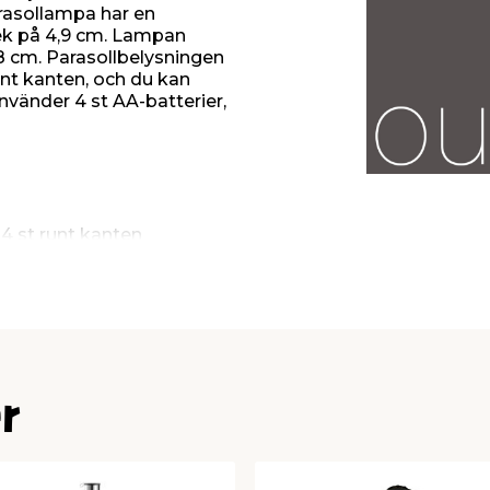
rasollampa har en
lek på 4,9 cm. Lampan
8 cm. Parasollbelysningen
unt kanten, och du kan
använder 4 st AA-batterier,
24 st runt kanten
4-48 mm
r