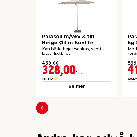
Parasoll m/vev & tilt
Par
Beige Ø3 m Sunlife
kg 
Kan både höjas/sänkas, samt
Med 
lutas. Exkl. fot.
rör
469,00
599
328,00
4
/ st.
Butik
Web
Se mer
Föregående