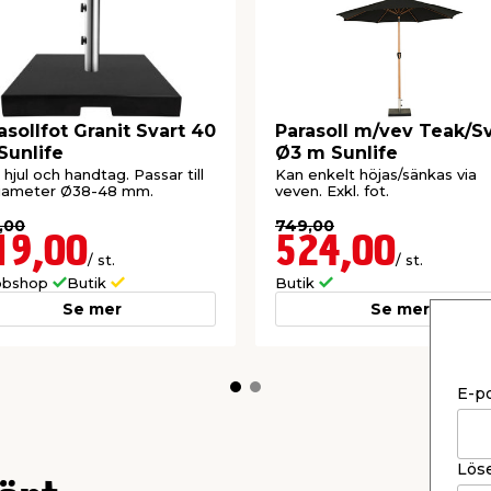
asollfot Granit Svart 40
Parasoll m/vev Teak/S
Sunlife
Ø3 m Sunlife
hjul och handtag. Passar till
Kan enkelt höjas/sänkas via
diameter Ø38-48 mm.
veven. Exkl. fot.
,00
749,00
19,00
524,00
/ st.
/ st.
bshop
Butik
Butik
Se mer
Se mer
E-p
Lös