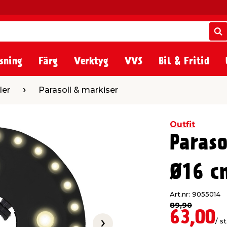
S
S
sning
Färg
Verktyg
VVS
Bil & Fritid
asoll & markiser
ler
Parasoll & markiser
Outfit
Paraso
Ø16 c
Art.nr: 9055014
89,90
63,00
/ st