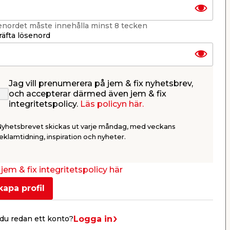
enordet måste innehålla minst 8 tecken
äfta lösenord
Jag vill prenumerera på jem & fix nyhetsbrev,
och accepterar därmed även jem & fix
Parasoll m/vev & tilt
Ogräsbor
integritetspolicy.
Läs policyn här.
Beige/Svart Ø3 m Sunlife
Garden
l,
Kan både höjas/sänkas, samt
Med justerb
Nyhetsbrevet skickas ut varje måndag, med veckans
ller
lutas. Exkl. fot.
2 st borsth
Säljs
eklamtidning, inspiration och nyheter.
469,00
328,00
499,
/ st.
jem & fix integritetspolicy här
Butik
Webbshop
Se mer
kapa profil
Logga in
du redan ett konto?
Nästa