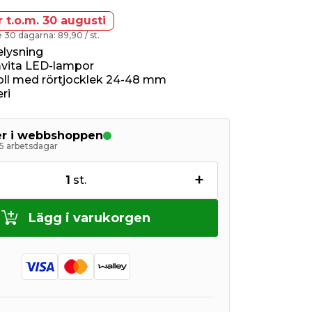
r t.o.m. 30 augusti
te 30 dagarna: 89,90
/ st.
elysning
vita LED-lampor
oll med rörtjocklek 24-48 mm
eri
ger i webbshoppen
5 arbetsdagar
+
1
st.
Lägg i varukorgen