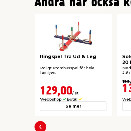
Andra har också k
Ringspel Trä Ud & Leg
Sol
20 
Roligt utomhusspel för hela
Med 
familjen.
3,9 
199
1
129,00
/ st.
Webbshop
Butik
Web
Se mer
Föregående