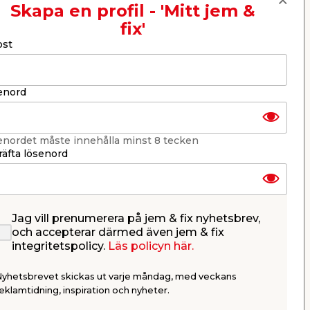
Skapa en profil - 'Mitt jem &
fix'
Nästa
ost
enord
enordet måste innehålla minst 8 tecken
äfta lösenord
Jag vill prenumerera på jem & fix nyhetsbrev,
 m
Plaströrskoppling PEM
Universal
och accepterar därmed även jem & fix
x 2,5 mm 
integritetspolicy.
Läs policyn här.
90° Vinklad 25x25 mm med
Med diffusi
tryckmutter. PN10.
tappvatten-
Nyhetsbrevet skickas ut varje måndag, med veckans
värmeinstall
69,95
100,
eklamtidning, inspiration och nyheter.
/ st.