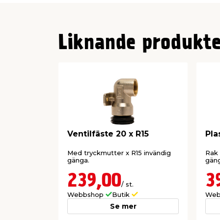
Liknande produkte
Ventilfäste 20 x R15
Pla
Med tryckmutter x R15 invändig
Rak
gänga.
gäng
239,00
3
/ st.
Webbshop
Butik
Web
Se mer