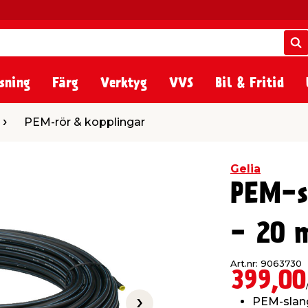
S
S
sning
Färg
Verktyg
VVS
Bil & Fritid
 & kopplingar
PEM-rör & kopplingar
Gelia
PEM-s
- 20 
Art.nr: 9063730
399,00
PEM-slan