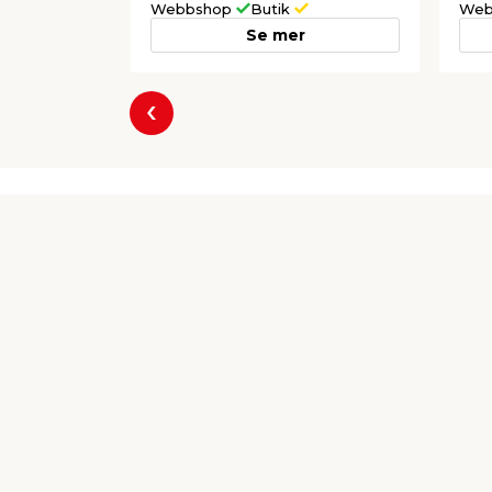
Webbshop
Butik
Web
Se mer
Föregående
Producent
Ahlsell Sverige AB DIV Gelia
Industrigatan 12
467 40 Grästorp
www.gelia.se