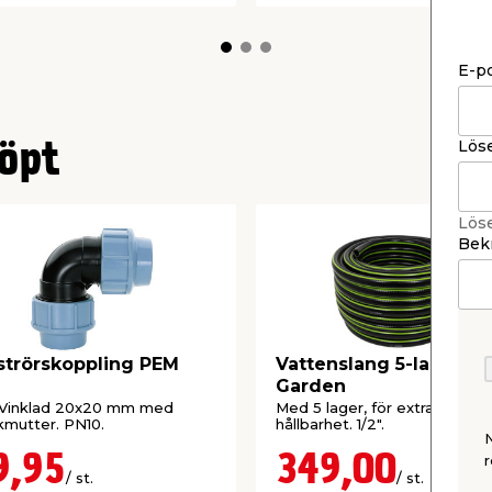
E-p
Lös
öpt
Lös
Bekr
strörskoppling PEM
Vattenslang 5-lags 25
Garden
 Vinklad 20x20 mm med
Med 5 lager, för extra hög
kmutter. PN10.
hållbarhet. 1/2".
9,95
349,00
r
/ st.
/ st.