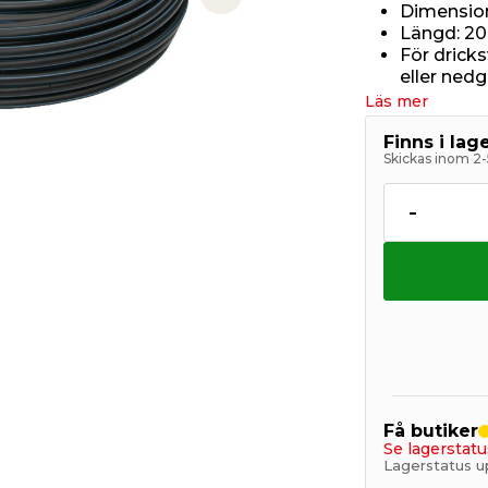
Next slide
Dimensio
Längd: 2
För drick
eller ned
Läs mer
Finns i la
Skickas inom 2-
-
Få butiker
Se lagerstatu
Lagerstatus u