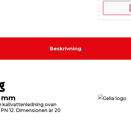
Beskrivning
g
0 mm
 kallvattenledning ovan
k PN 12. Dimensionen är 20