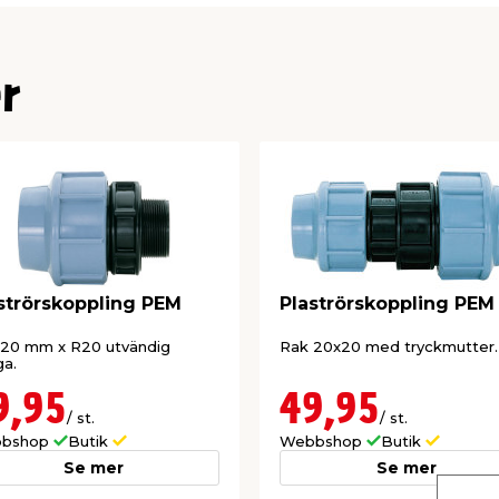
r
strörskoppling PEM
Plaströrskoppling PEM
 20 mm x R20 utvändig
Rak 20x20 med tryckmutter.
a.
9,95
49,95
/ st.
/ st.
bshop
Butik
Webbshop
Butik
Se mer
Se mer