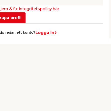
Webbshop
Butik
Webbshop
Se mer
jem & fix integritetspolicy här
kapa profil
Nästa
Logga in
du redan ett konto?