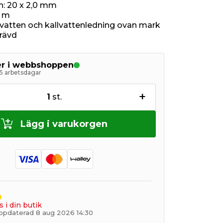
n: 20 x 2,0 mm
0 m
svatten och kallvattenledning ovan mark
grävd
ger i webbshoppen
5 arbetsdagar
+
1
st.
Lägg i varukorgen
s i din butik
ppdaterad 8 aug 2026 14:30