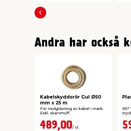
Föregående
Andra har också k
Kabelskyddsrör Gul Ø50
Pla
mm x 25 m
För nedgrävning av kabel i mark.
90°
Exkl. skarvmuff.
tryc
489,00
5
/ st.