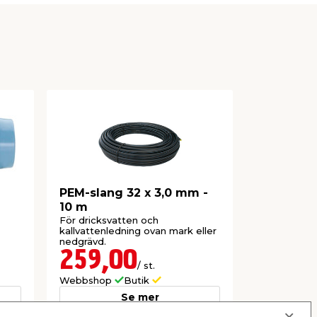
PEM-slang 32 x 3,0 mm -
Plaströrs
10 m
För dricksvatten och
90° Vinkla
kallvattenledning ovan mark eller
tryckmutter
nedgrävd.
259,00
59,9
/ st.
Webbshop
Butik
Webbshop
Se mer