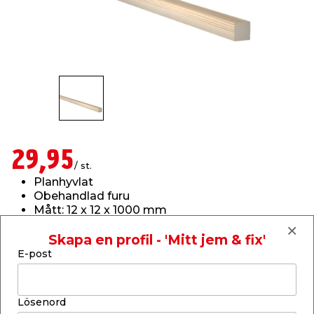
t & Värme
us & Förråd
öring
skläder & Skyddsutrustning
lation
 & Klinker
 & Säkerhet
öbler
er & Tapetverktyg
ing, Rep & Snöre
p
r & Fönster
edjursbekämpning
um
rsalspray & Multispray
ggningsmaskiner
29,95
lation
t & Nät
yckstvätt & Tryckluft
/ st.
Planhyvlat
Obehandlad furu
tning
Mått: 12 x 12 x 1000 mm
För t.ex. fönstersmygar, bord, hyllor & snickerier
Skapa en profil - 'Mitt jem & fix'
Läs mer
E-post
Finns endast i butik
or & Flaggstänger
Lösenord