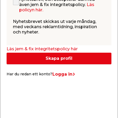
även jem & fix integritetspolicy.
Läs
policyn här.
Nyhetsbrevet skickas ut varje måndag,
med veckans reklamtidning, inspiration
och nyheter.
Läs jem & fix integritetspolicy här
Bygg en loftsäng
Skapa profil
Sovplats och smart förvaring på samma yta? Inga
problem! Gör som Kajsa Stina och bygg en egen
Logga in
Har du redan ett konto?
loftsäng med dold klädförvaring undertill.
Spånskivor
MDF-skivor