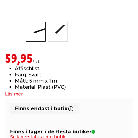
t & Värme
us & Förråd
öring
skläder & Skyddsutrustning
lation
 & Klinker
 & Säkerhet
öbler
er & Tapetverktyg
ing, Rep & Snöre
p
r & Fönster
edjursbekämpning
um
rsalspray & Multispray
ggningsmaskiner
59,95
/ st.
Affischlist
lation
t & Nät
yckstvätt & Tryckluft
Färg: Svart
Mått: 5 mm x 1 m
Material: Plast (PVC)
tning
Läs mer
Finns endast i butik
or & Flaggstänger
Finns i lager i de flesta butiker
Se lagerstatus i din butik