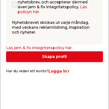
nyhetsbrev, och accepterar därmed
den är blå och vit till färgen och har måtten 200 x
även jem & fix integritetspolicy.
Läs
146 x 48 cm.
policyn här.
Poolen rymmer 450 liter vatten och är en lagom
stor kvadratisk pool med plats för att leka, plaska
Nyhetsbrevet skickas ut varje måndag,
och svalka av sig i sommarvärmen.
med veckans reklamtidning, inspiration
Rekommenderas för barn från 6 år.
och nyheter.
Läs jem & fix integritetspolicy här
Skapa profil
Köp tillsammans
Logga in
Har du redan ett konto?
Du tittar på