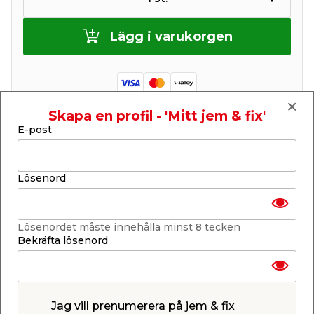
Lägg i varukorgen
Skapa en profil - 'Mitt jem & fix'
E-post
Finns i lager i de flesta butiker
Se lagerstatus i din butik
Lagerstatus uppdaterad 8 aug 2026 18:26
Lösenord
Lägg till i inköpslistan
Lösenordet måste innehålla minst 8 tecken
Bekräfta lösenord
Produktbeskrivning
Bestway Pool 200 x 146 x 48 cm
Lek och plaska i den här uppblåsbara 2-rings
Jag vill prenumerera på jem & fix
poolen från Bestway. Poolen är tillverkad av vinyl,