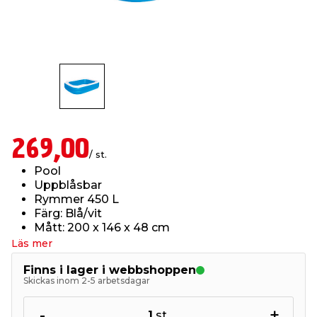
t & Värme
us & Förråd
öring
skläder & Skyddsutrustning
lation
 & Klinker
 & Säkerhet
öbler
er & Tapetverktyg
ing, Rep & Snöre
p
r & Fönster
edjursbekämpning
um
rsalspray & Multispray
ggningsmaskiner
269,00
/ st.
lation
t & Nät
yckstvätt & Tryckluft
Pool
Uppblåsbar
Rymmer 450 L
tning
Färg: Blå/vit
Mått: 200 x 146 x 48 cm
Läs mer
Finns i lager i webbshoppen
Skickas inom 2-5 arbetsdagar
or & Flaggstänger
-
+
1
st.