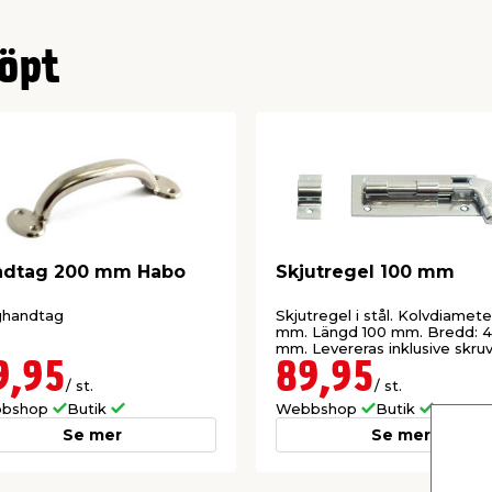
öpt
ndtag 200 mm Habo
Skjutregel 100 mm
ghandtag
Skjutregel i stål. Kolvdiameter
mm. Längd 100 mm. Bredd: 
mm. Levereras inklusive skruv
9,95
89,95
/ st.
/ st.
bshop
Butik
Webbshop
Butik
Se mer
Se mer