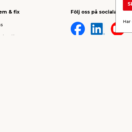
S
em & fix
Följ oss på sociala medi
Har 
ss
 karriär
lt
rum
Köpvillkor
ärken
Integritetspolicy
Cookies
nd & support
gar & vinnare
blåsarportal