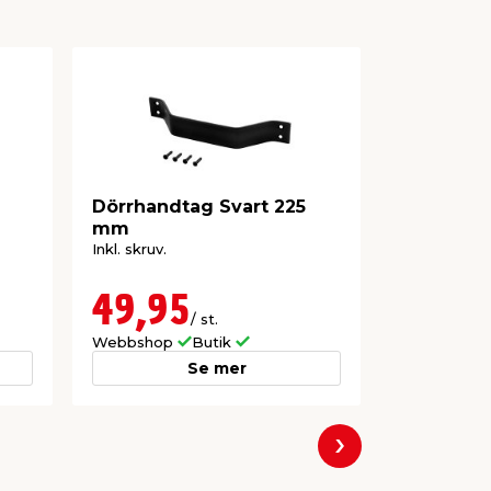
Dörrhandtag Svart 225
Dörrstän
mm
Inkl. skruv.
Aluminium/st
49,95
209,
/ st.
Webbshop
Butik
Webbshop
Se mer
Nästa