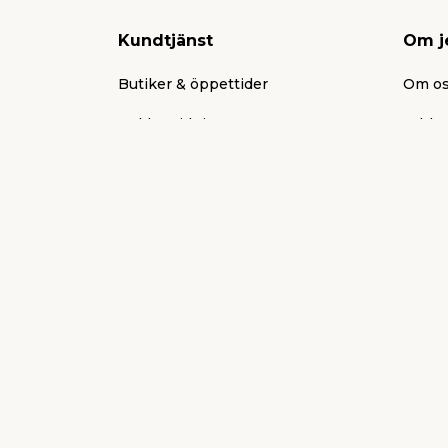
Kundtjänst
Om j
Butiker & öppettider
Om o
Reklamtidning
Jobb &
Presentkort
Aktuel
Köpvillkor
Press
Frakt & leverans
Varum
Ni fixar, vi stöttar
Jul
Mitt jem & fix
Bistå
FAQ
Tävlin
Kontakt
Vissel
Ångra en order