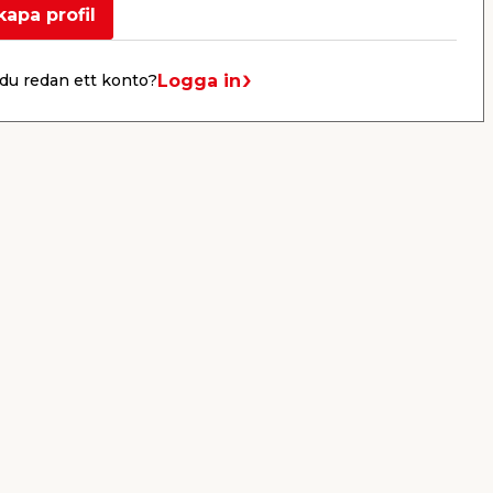
kapa profil
er
KB jem & fix
Per Bondessons väg 2080
Logga in
du redan ett konto?
268 31 Svalöv, Sverige
Organisationsnummer: 969706-6331
E-post: kundtjanst@jemfix.com
Telefon:
046-28 52 900
Läs mer om Trygg e-handel här.