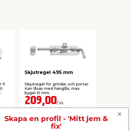
Skjutregel 495 mm
Spiraldör
mm
 11
Skjutregel för grindar och portar.
GalvadInkl. 
40
Kan låsas med hänglås, max
.
bygel 10 mm.
209,00
229,
/ st.
Webbshop
Butik
Webbshop
Se mer
Skapa en profil - 'Mitt jem &
fix'