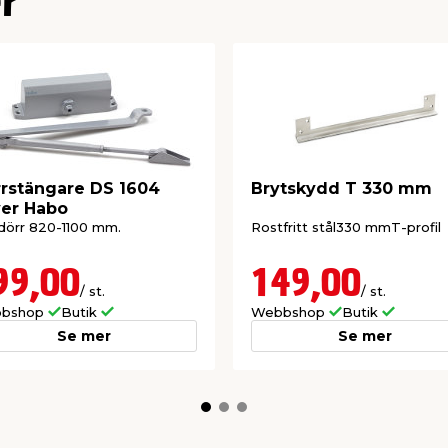
r
rstängare DS 1604
Brytskydd T 330 mm
ver Habo
dörr 820-1100 mm.
Rostfritt stål330 mmT-profil
99,00
149,00
/ st.
/ st.
bshop
Butik
Webbshop
Butik
Se mer
Se mer