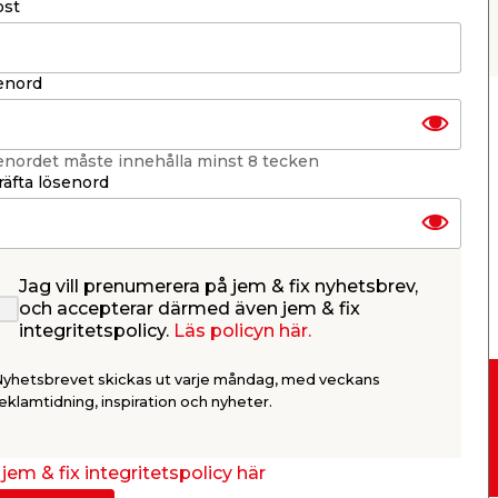
ost
Nästa
enord
enordet måste innehålla minst 8 tecken
äfta lösenord
Jag vill prenumerera på jem & fix nyhetsbrev,
och accepterar därmed även jem & fix
integritetspolicy.
Läs policyn här.
Nyhetsbrevet skickas ut varje måndag, med veckans
eklamtidning, inspiration och nyheter.
Drive-in
jem & fix integritetspolicy här