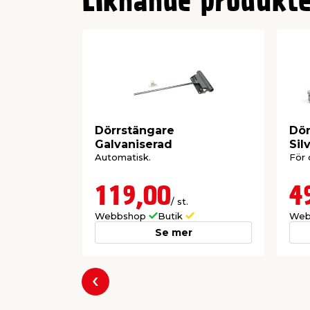
Liknande produkte
Dörrstängare
Dör
Galvaniserad
Sil
Automatisk.
För 
119,00
4
/ st.
Webbshop
Butik
Web
Se mer
Föregående