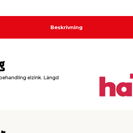
Beskrivning
g
Ytbehandling elzink. Längd