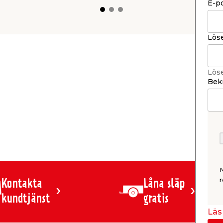
E-p
Lös
Lös
Bekr
r
Kontakta
Låna släp
kundtjänst
gratis
Läs 