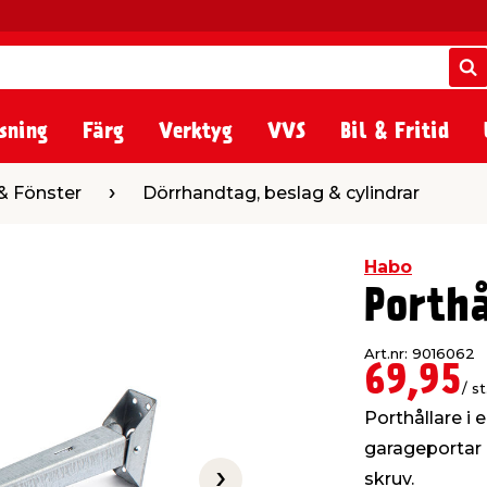
S
S
sning
Färg
Verktyg
VVS
Bil & Fritid
Dörrhandtag, beslag & cylindrar
& Fönster
Dörrhandtag, beslag & cylindrar
Habo
Porth
Art.nr: 9016062
69,95
/ st
Porthållare i 
garageportar o
skruv.