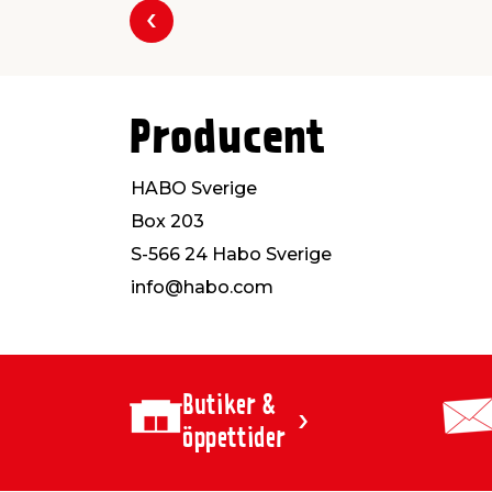
Föregående
Producent
HABO Sverige
Box 203
S-566 24 Habo Sverige
info@habo.com
Butiker &
öppettider