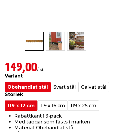
t & Värme
öbler
öring
skläder & Skyddsutrustning
lation
 & Klinker
 & Säkerhet
um
er & Tapetverktyg
ing, Rep & Snöre
p
r & Fönster
edjursbekämpning
t & Nät
rsalspray & Multispray
ggningsmaskiner
149,00
lation
yckstvätt & Tryckluft
/ st.
Variant
Obehandlat stål
Svart stål
Galvat stål
tning
Storlek
or & Flaggstänger
119 x 12 cm
119 x 16 cm
119 x 25 cm
Rabattkant i 3-pack
Med taggar som fästs i marken
Material: Obehandlat stål